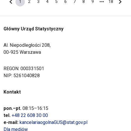
1
2
3
4
5
6
7
8
9
18
Poprzednia strona
Bieżąca strona
Strona
Strona
Strona
Strona
Strona
Strona
Strona
Strona
Ostatnia s
Nastę
Główny Urząd Statystyczny
Al. Niepodległości 208,
00-925 Warszawa
REGON: 000331501
NIP: 5261040828
Kontakt
pon.–pt.
08:15–16:15
tel.
+48 22 608 30 00
e-mail:
kancelariaogolnaGUS@stat.gov.pl
Dla mediów