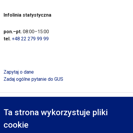
Infolinia statystyczna
pon.–pt.
08:00–15:00
tel.
+48 22 279 99 99
Zapytaj o dane
Zadaj ogólne pytanie do GUS
Polityka prywatności
Deklaracja dostępności
Mapa serwisu
Ta strona wykorzystuje pliki
RODO
cookie