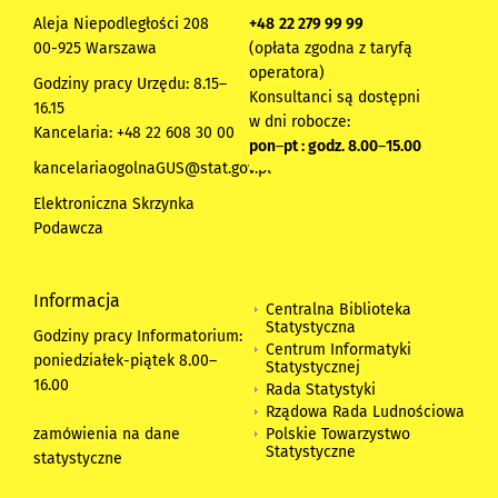
Aleja Niepodległości 208
+48
22 279 99 99
00-925 Warszawa
(opłata zgodna z taryfą
operatora)
Godziny pracy Urzędu: 8.15–
Konsultanci są dostępni
16.15
w dni robocze:
Kancelaria: +48 22 608 30 00
pon
–
pt : godz. 8.00
–
15.00
kancelariaogolnaGUS@stat.gov.pl
Elektroniczna Skrzynka
Podawcza
Informacja
Centralna Biblioteka
Statystyczna
Godziny pracy Informatorium:
Centrum Informatyki
poniedziałek-piątek 8.00
–
Statystycznej
16.00
Rada Statystyki
Rządowa Rada Ludnościowa
zamówienia na dane
Polskie Towarzystwo
Statystyczne
statystyczne