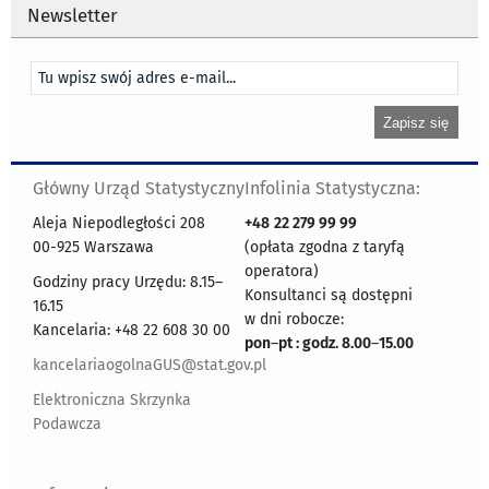
Newsletter
Główny Urząd Statystyczny
Infolinia Statystyczna:
Aleja Niepodległości 208
+48
22 279 99 99
00-925 Warszawa
(opłata zgodna z taryfą
operatora)
Godziny pracy Urzędu: 8.15–
Konsultanci są dostępni
16.15
w dni robocze:
Kancelaria: +48 22 608 30 00
pon
–
pt : godz. 8.00
–
15.00
kancelariaogolnaGUS@stat.gov.pl
Elektroniczna Skrzynka
Podawcza