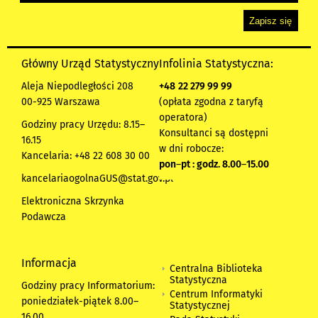
Główny Urząd Statystyczny
Infolinia Statystyczna:
Aleja Niepodległości 208
+48
22 279 99 99
00-925 Warszawa
(opłata zgodna z taryfą
operatora)
Godziny pracy Urzędu: 8.15–
Konsultanci są dostępni
16.15
w dni robocze:
Kancelaria: +48 22 608 30 00
pon
–
pt : godz. 8.00
–
15.00
kancelariaogolnaGUS@stat.gov.pl
Elektroniczna Skrzynka
Podawcza
Informacja
Centralna Biblioteka
Statystyczna
Godziny pracy Informatorium:
Centrum Informatyki
poniedziałek-piątek 8.00
–
Statystycznej
16.00