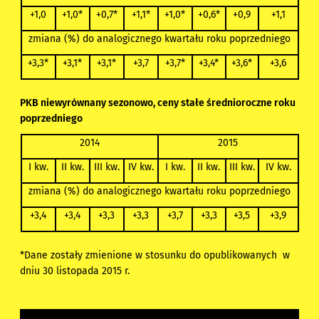
+1,0
+1,0*
+0,7*
+1,1*
+1,0*
+0,6*
+0,9
+1,1
zmiana (%) do analogicznego kwartału roku poprzedniego
+3,3*
+3,1*
+3,1*
+3,7
+3,7*
+3,4*
+3,6*
+3,6
PKB niewyrównany sezonowo, ceny stałe średnioroczne roku
poprzedniego
2014
2015
I kw.
II kw.
III kw.
IV kw.
I kw.
II kw.
III kw.
IV kw.
zmiana (%) do analogicznego kwartału roku poprzedniego
+3,4
+3,4
+3,3
+3,3
+3,7
+3,3
+3,5
+3,9
*Dane zostały zmienione w stosunku do opublikowanych w
dniu 30 listopada 2015 r.