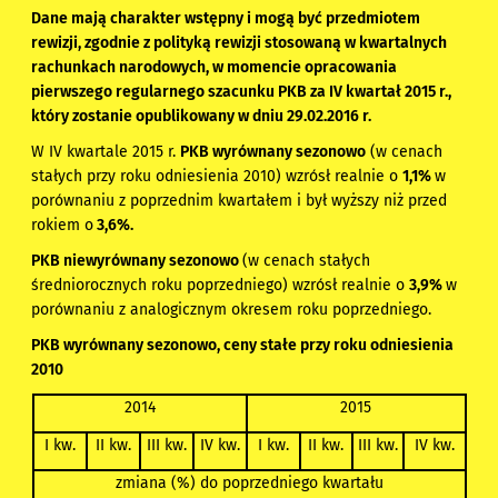
Dane mają charakter wstępny i mogą być przedmiotem
rewizji, zgodnie z polityką rewizji stosowaną w kwartalnych
rachunkach narodowych, w momencie opracowania
pierwszego regularnego szacunku PKB za IV kwartał 2015 r.,
który zostanie opublikowany w dniu 29.02.2016 r.
W IV kwartale 2015 r.
PKB wyrównany sezonowo
(w cenach
stałych przy roku odniesienia 2010) wzrósł realnie o
1,1%
w
porównaniu z poprzednim kwartałem i był wyższy niż przed
rokiem o
3,6%.
PKB niewyrównany sezonowo
(w cenach stałych
średniorocznych roku poprzedniego) wzrósł realnie o
3,9%
w
porównaniu z analogicznym okresem roku poprzedniego.
PKB wyrównany sezonowo, ceny stałe przy roku odniesienia
2010
2014
2015
I kw.
II kw.
III kw.
IV kw.
I kw.
II kw.
III kw.
IV kw.
zmiana (%) do poprzedniego kwartału