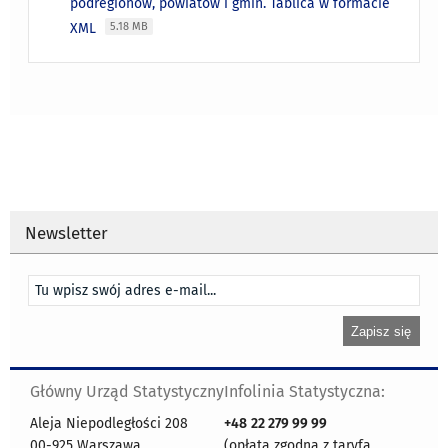
podregionów, powiatów i gmin. Tablica w formacie
XML
5.18 MB
Newsletter
Główny Urząd Statystyczny
Infolinia Statystyczna:
Aleja Niepodległości 208
+48
22 279 99 99
00-925 Warszawa
(opłata zgodna z taryfą