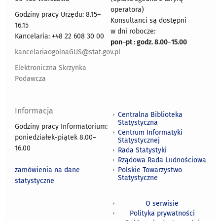
operatora)
Godziny pracy Urzędu: 8.15–
Konsultanci są dostępni
16.15
w dni robocze:
Kancelaria: +48 22 608 30 00
pon
–
pt : godz. 8.00
–
15.00
kancelariaogolnaGUS@stat.gov.pl
Elektroniczna Skrzynka
Podawcza
Informacja
Centralna Biblioteka
Statystyczna
Godziny pracy Informatorium:
Centrum Informatyki
poniedziałek-piątek 8.00
–
Statystycznej
16.00
Rada Statystyki
Rządowa Rada Ludnościowa
zamówienia na dane
Polskie Towarzystwo
Statystyczne
statystyczne
O serwisie
Polityka prywatności