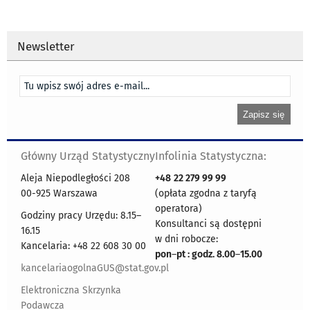
Newsletter
Główny Urząd Statystyczny
Infolinia Statystyczna:
Aleja Niepodległości 208
+48
22 279 99 99
00-925 Warszawa
(opłata zgodna z taryfą
operatora)
Godziny pracy Urzędu: 8.15–
Konsultanci są dostępni
16.15
w dni robocze:
Kancelaria: +48 22 608 30 00
pon
–
pt : godz. 8.00
–
15.00
kancelariaogolnaGUS@stat.gov.pl
Elektroniczna Skrzynka
Podawcza