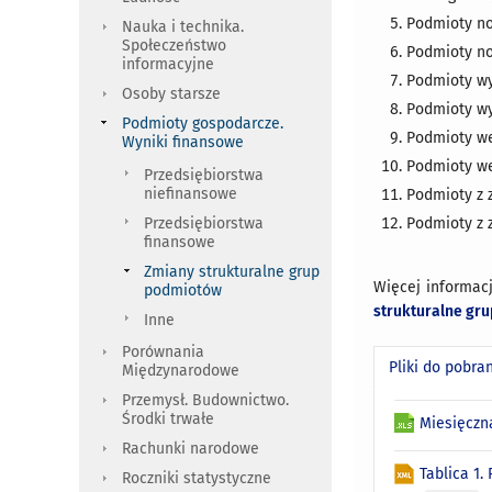
Podmioty now
Nauka i technika.
Społeczeństwo
Podmioty no
informacyjne
Podmioty wyr
Osoby starsze
Podmioty wy
Podmioty gospodarcze.
Podmioty wed
Wyniki finansowe
Podmioty we
Przedsiębiorstwa
niefinansowe
Podmioty z z
Podmioty z 
Przedsiębiorstwa
finansowe
Zmiany strukturalne grup
Więcej informac
podmiotów
strukturalne gr
Inne
Porównania
Pliki do pobra
Międzynarodowe
Przemysł. Budownictwo.
Środki trwałe
Miesięczn
Rachunki narodowe
Tablica 1.
Roczniki statystyczne