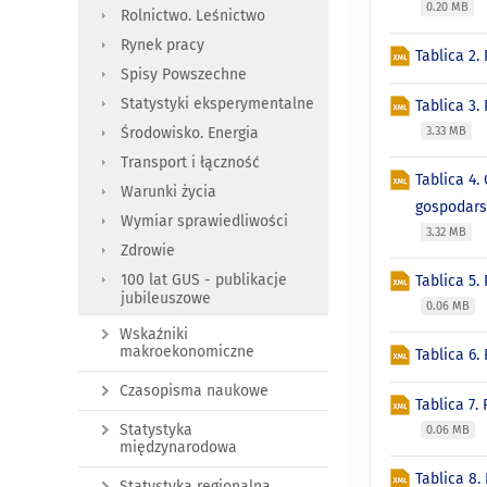
0.20 MB
Rolnictwo. Leśnictwo
Rynek pracy
Tablica 2
Spisy Powszechne
Statystyki eksperymentalne
Tablica 3.
3.33 MB
Środowisko. Energia
Transport i łączność
Tablica 4.
Warunki życia
gospodarst
Wymiar sprawiedliwości
3.32 MB
Zdrowie
100 lat GUS - publikacje
Tablica 5.
jubileuszowe
0.06 MB
Wskaźniki
makroekonomiczne
Tablica 6
Czasopisma naukowe
Tablica 7.
Statystyka
0.06 MB
międzynarodowa
Tablica 8
Statystyka regionalna