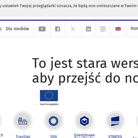
any ustawień Twojej przeglądarki oznacza, że będą one umieszczane w Twoi
Kon
Dla mediów
To jest stara wers
aby przejść do n
ch
Dziedzinowe
TranStat
SDG
STRATEG