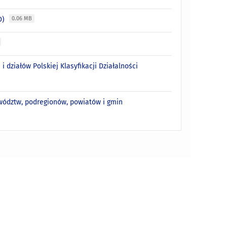
KD)
0.06 MB
 działów Polskiej Klasyfikacji Działalności
ewództw, podregionów, powiatów i gmin