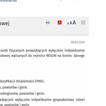
statystyczny
A
owej
A
A
06.05.2020
osób fizycznych prowadzących wyłącznie indywidualne
arodowej wpisanych do rejestru REGON na koniec danego
asyfikacji Działalności (PKD).
, powiatów i gmin.
 podregionów, powiatów i gmin.
wadzących wyłącznie indywidualne gospodarstwa rolne)
ów, powiatów i gmin.