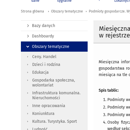
dane
sygnalne
Lokalnyc
Strona główna
Obszary tematyczne
Podmioty gospodarcze. W
Bazy danych
Miesięczn
w rejestrz
Dashboardy
Obszary tematyczne
Ceny. Handel
Miesięczna info
Dzieci i rodzina
gospodarstwa ro
Edukacja
miesiąca na tle
Gospodarka społeczna,
wolontariat
Spis tablic:
Infrastruktura komunalna.
Nieruchomości
Podmioty wed
Inne opracowania
Podmioty we
Koniunktura
Podmioty we
Kultura. Turystyka. Sport
Osoby fizyc
według sekcj
Ludność