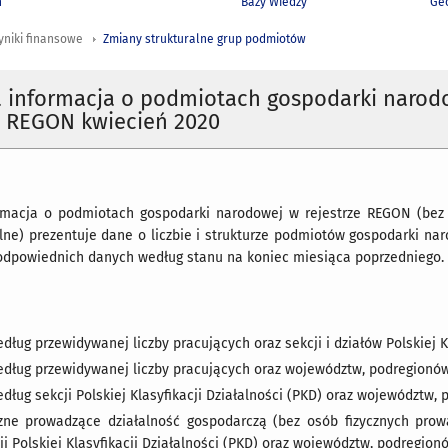
h
Bazy Wiedzy
Geo
yniki finansowe
Zmiany strukturalne grup podmiotów
a informacja o podmiotach gospodarki narod
e REGON kwiecień 2020
rmacja o podmiotach gospodarki narodowej w rejestrze REGON (bez 
lne) prezentuje dane o liczbie i strukturze podmiotów gospodarki n
 odpowiednich danych według stanu na koniec miesiąca poprzedniego.
ług przewidywanej liczby pracujących oraz sekcji i działów Polskiej Kl
dług przewidywanej liczby pracujących oraz województw, podregionów
dług sekcji Polskiej Klasyfikacji Działalności (PKD) oraz województw,
zne prowadzące działalność gospodarczą (bez osób fizycznych pro
i Polskiej Klasyfikacji Działalności (PKD) oraz województw, podregion