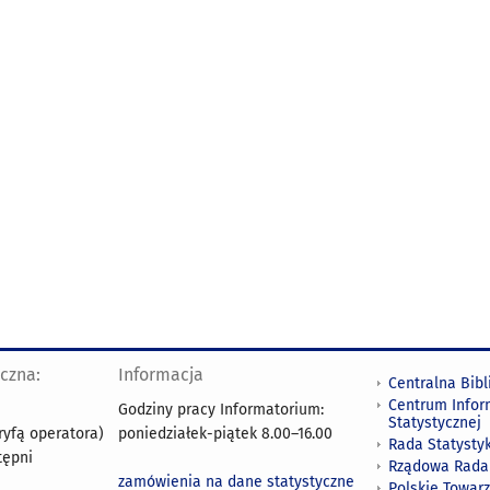
yczna:
Informacja
Centralna Bibl
Centrum Infor
Godziny pracy Informatorium:
Statystycznej
ryfą operatora)
poniedziałek-piątek 8.00
–
16.00
Rada Statystyk
tępni
Rządowa Rada
zamówienia na dane statystyczne
Polskie Towar