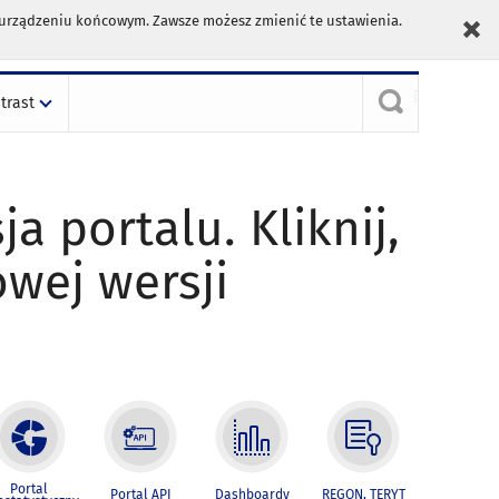
m urządzeniu końcowym. Zawsze możesz zmienić te ustawienia.
trast
ja portalu. Kliknij,
owej wersji
Portal
Portal API
Dashboardy
REGON, TERYT