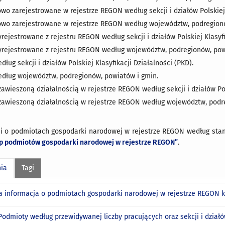
o zarejestrowane w rejestrze REGON według sekcji i działów Polskiej K
wo zarejestrowane w rejestrze REGON według województw, podregionó
ejestrowane z rejestru REGON według sekcji i działów Polskiej Klasyfi
rejestrowane z rejestru REGON według województw, podregionów, pow
ług sekcji i działów Polskiej Klasyfikacji Działalności (PKD).
dług województw, podregionów, powiatów i gmin.
awieszoną działalnością w rejestrze REGON według sekcji i działów Pols
zawieszoną działalnością w rejestrze REGON według województw, podr
ji o podmiotach gospodarki narodowej w rejestrze REGON według stanu
up podmiotów gospodarki narodowej w rejestrze REGON”
.
nia
Tagi
a informacja o podmiotach gospodarki narodowej w rejestrze REGON 
 Podmioty według przewidywanej liczby pracujących oraz sekcji i działów