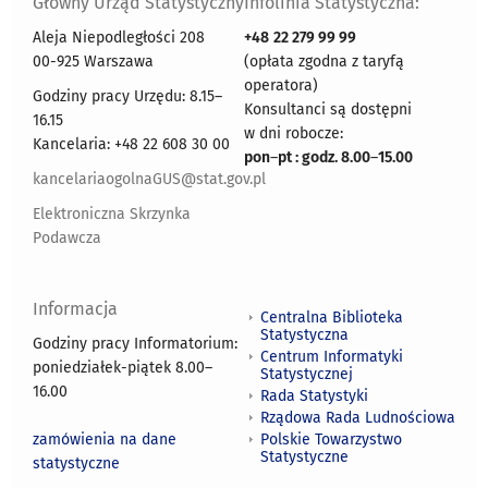
Główny Urząd Statystyczny
Infolinia Statystyczna:
Aleja Niepodległości 208
+48
22 279 99 99
00-925 Warszawa
(opłata zgodna z taryfą
operatora)
Godziny pracy Urzędu: 8.15–
Konsultanci są dostępni
16.15
w dni robocze:
Kancelaria: +48 22 608 30 00
pon
–
pt : godz. 8.00
–
15.00
kancelariaogolnaGUS@stat.gov.pl
Elektroniczna Skrzynka
Podawcza
Informacja
Centralna Biblioteka
Statystyczna
Godziny pracy Informatorium:
Centrum Informatyki
poniedziałek-piątek 8.00
–
Statystycznej
16.00
Rada Statystyki
Rządowa Rada Ludnościowa
zamówienia na dane
Polskie Towarzystwo
Statystyczne
statystyczne