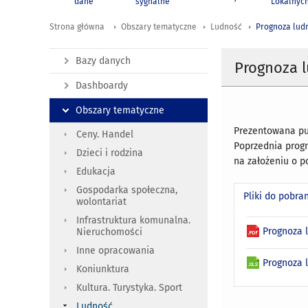
dane
sygnalne
Lokalnyc
Strona główna
Obszary tematyczne
Ludność
Prognoza lud
Bazy danych
Prognoza l
Dashboardy
Obszary tematyczne
Prezentowana pu
Ceny. Handel
Poprzednia progn
Dzieci i rodzina
na założeniu o 
Edukacja
Gospodarka społeczna,
Pliki do pobra
wolontariat
Infrastruktura komunalna.
Prognoza 
Nieruchomości
Inne opracowania
Prognoza 
Koniunktura
Kultura. Turystyka. Sport
Ludność