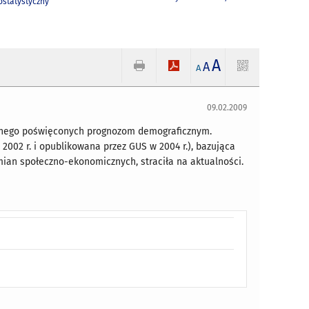
statystyczny
A
A
A
09.02.2009
znego poświęconych prognozom demograficznym.
002 r. i opublikowana przez GUS w 2004 r.), bazująca
an społeczno-ekonomicznych, straciła na aktualności.