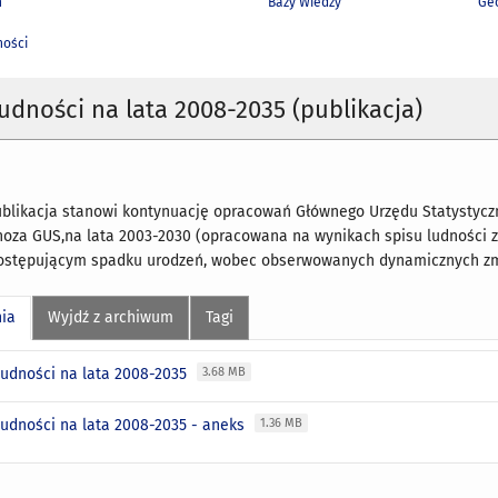
h
Bazy Wiedzy
Geo
ności
udności na lata 2008-2035 (publikacja)
blikacja stanowi kontynuację opracowań Głównego Urzędu Statystyc
oza GUS,na lata 2003-2030 (opracowana na wynikach spisu ludności z 2
postępującym spadku urodzeń, wobec obserwowanych dynamicznych zmi
nia
Wyjdź z archiwum
Tagi
ludności na lata 2008-2035
3.68 MB
ludności na lata 2008-2035 - aneks
1.36 MB