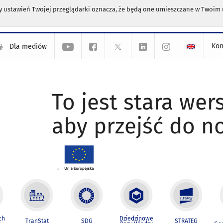
any ustawień Twojej przeglądarki oznacza, że będą one umieszczane w Twoi
Kon
Dla mediów
To jest stara wers
aby przejść do n
ch
Dziedzinowe
TranStat
SDG
STRATEG