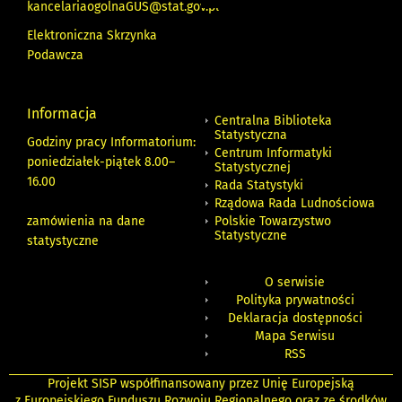
kancelariaogolnaGUS@stat.gov.pl
Elektroniczna Skrzynka
Podawcza
Informacja
Centralna Biblioteka
Statystyczna
Godziny pracy Informatorium:
Centrum Informatyki
poniedziałek-piątek 8.00
–
Statystycznej
16.00
Rada Statystyki
Rządowa Rada Ludnościowa
zamówienia na dane
Polskie Towarzystwo
Statystyczne
statystyczne
O serwisie
Polityka prywatności
Deklaracja dostępności
Mapa Serwisu
RSS
Projekt SISP współfinansowany przez Unię Europejską
z Europejskiego Funduszu Rozwoju Regionalnego oraz ze środków