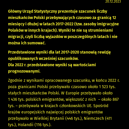
20.12.2023
Główny Urząd Statystyczny prezentuje szacunek liczby
mieszkańców Polski przebywających czasowo za granicą 12
miesięcy i dłużej w latach 2017–2022 (tzw. zasoby imigracyjne
Polaków w innych krajach). Wyniki te nie są strumieniami
migracji, czyli liczbą wyjazdów w poszczególnych latach i nie
można ich sumować.
Przedstawione wyniki dla lat 2017–2020 stanowią rewizję
opublikowanych wcześniej szacunków.
Dla 2022 r. przedstawione wyniki są wartościami
prognozowanymi.
Zgodnie z wynikami opracowanego szacunku, w końcu 2022 r.
poza granicami Polski przebywało czasowo około 1 523 tys.
stałych mieszkańców Polski. W Europie przebywało około
1 436 tys. polskich emigrantów, większość z nich – około 867
tys. – przebywała w krajach członkowskich UE. Spośród
krajów europejskich najwięcej polskich emigrantów
przebywało w Wielkiej Brytanii (446 tys.), Niemczech (411
tys.), Holandii (116 tys.).