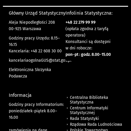
Główny Urząd Statystyczny
Infolinia Statystyczna:
Aleja Niepodległości 208
+48
22 279 99 99
00-925 Warszawa
(opłata zgodna z taryfą
operatora)
Godziny pracy Urzędu: 8.15–
Konsultanci są dostępni
16.15
w dni robocze:
Kancelaria: +48 22 608 30 00
pon
–
pt : godz. 8.00
–
15.00
kancelariaogolnaGUS@stat.gov.pl
Elektroniczna Skrzynka
Podawcza
Informacja
Centralna Biblioteka
Statystyczna
Godziny pracy Informatorium:
Centrum Informatyki
poniedziałek-piątek 8.00
–
Statystycznej
16.00
Rada Statystyki
Rządowa Rada Ludnościowa
zamówienia na dane
Polskie Towarzystwo