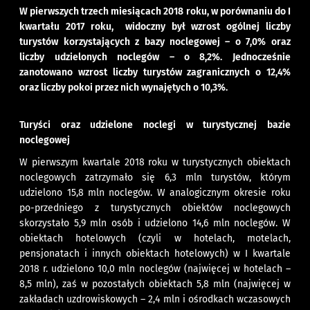
W pierwszych trzech miesiącach 2018 roku, w porównaniu do I
kwartału 2017 roku, widoczny był wzrost ogólnej liczby
turystów korzystających z bazy noclegowej – o 7,0% oraz
liczby udzielonych noclegów – o 8,2%. Jednocześnie
zanotowano wzrost liczby turystów zagranicznych o 12,4%
oraz liczby pokoi przez nich wynajętych o 10,3%.
Turyści oraz udzielone noclegi w turystycznej bazie
noclegowej
W pierwszym kwartale 2018 roku w turystycznych obiektach
noclegowych zatrzymało się 6,3 mln turystów, którym
udzielono 15,8 mln noclegów. W analogicznym okresie roku
po-przedniego z turystycznych obiektów noclegowych
skorzystało 5,9 mln osób i udzielono 14,6 mln noclegów. W
obiektach hotelowych (czyli w hotelach, motelach,
pensjonatach i innych obiektach hotelowych) w I kwartale
2018 r. udzielono 10,0 mln noclegów (najwięcej w hotelach –
8,5 mln), zaś w pozostałych obiektach 5,8 mln (najwięcej w
zakładach uzdrowiskowych – 2,4 mln i ośrodkach wczasowych