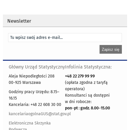
Newsletter
Główny Urząd Statystyczny
Infolinia Statystyczna:
Aleja Niepodległości 208
+48
22 279 99 99
00-925 Warszawa
(opłata zgodna z taryfą
operatora)
Godziny pracy Urzędu: 8.15–
Konsultanci są dostępni
16.15
w dni robocze:
Kancelaria: +48 22 608 30 00
pon
–
pt : godz. 8.00
–
15.00
kancelariaogolnaGUS@stat.gov.pl
Elektroniczna Skrzynka
Podawcza