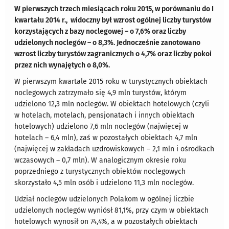
W pierwszych trzech miesiącach roku 2015, w porównaniu do I
kwartału 2014 r., widoczny był wzrost ogólnej liczby turystów
korzystających z bazy noclegowej – o 7,6% oraz liczby
udzielonych noclegów – o 8,3%. Jednocześnie zanotowano
wzrost liczby turystów zagranicznych o 4,7% oraz liczby pokoi
przez nich wynajętych o 8,0%.
W pierwszym kwartale 2015 roku w turystycznych obiektach
noclegowych zatrzymało się 4,9 mln turystów, którym
udzielono 12,3 mln noclegów. W obiektach hotelowych (czyli
w hotelach, motelach, pensjonatach i innych obiektach
hotelowych) udzielono 7,6 mln noclegów (najwięcej w
hotelach – 6,4 mln), zaś w pozostałych obiektach 4,7 mln
(najwięcej w zakładach uzdrowiskowych – 2,1 mln i ośrodkach
wczasowych – 0,7 mln). W analogicznym okresie roku
poprzedniego z turystycznych obiektów noclegowych
skorzystało 4,5 mln osób i udzielono 11,3 mln noclegów.
Udział noclegów udzielonych Polakom w ogólnej liczbie
udzielonych noclegów wyniósł 81,1%, przy czym w obiektach
hotelowych wynosił on 74,4%, a w pozostałych obiektach