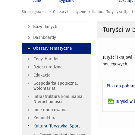
dane
sygnalne
Lokalnyc
Strona główna
Obszary tematyczne
Kultura. Turystyka. Sport
Bazy danych
Turyści w 
Dashboardy
Obszary tematyczne
Turyści (krajowi
Ceny. Handel
noclegowych.
Dzieci i rodzina
Edukacja
Gospodarka społeczna,
Pliki do pobra
wolontariat
Infrastruktura komunalna.
Turyści w
Nieruchomości
Inne opracowania
Koniunktura
Kultura. Turystyka. Sport