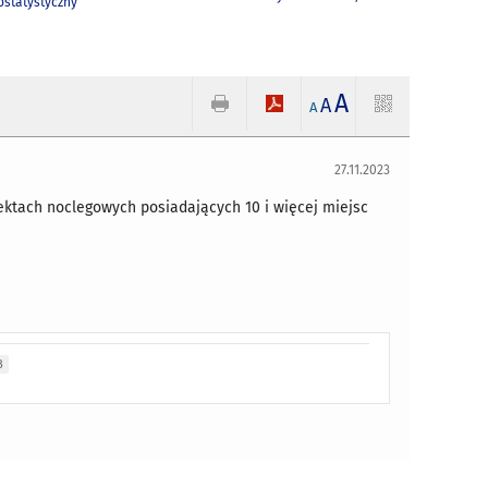
statystyczny
A
A
A
27.11.2023
biektach noclegowych posiadających 10 i więcej miejsc
B