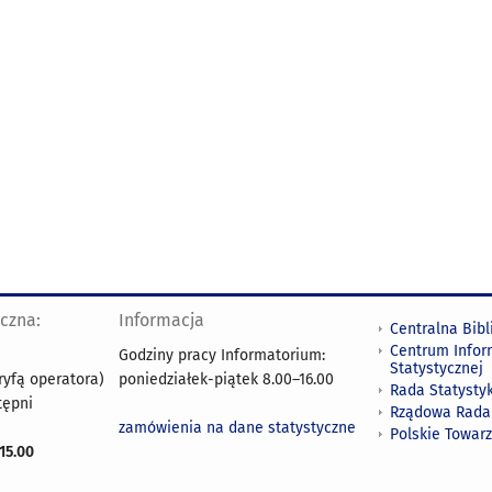
yczna:
Informacja
Centralna Bibl
Centrum Infor
Godziny pracy Informatorium:
Statystycznej
ryfą operatora)
poniedziałek-piątek 8.00
–
16.00
Rada Statystyk
tępni
Rządowa Rada
zamówienia na dane statystyczne
Polskie Towar
15.00