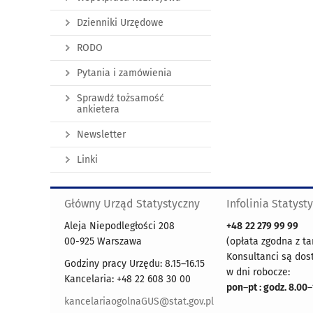
Dzienniki Urzędowe
RODO
Pytania i zamówienia
Sprawdź tożsamość
ankietera
Newsletter
Linki
Główny Urząd Statystyczny
Infolinia Statyst
Aleja Niepodległości 208
+48
22 279 99 99
00-925 Warszawa
(opłata zgodna z ta
Konsultanci są dos
Godziny pracy Urzędu: 8.15–16.15
w dni robocze:
Kancelaria: +48 22 608 30 00
pon
–
pt : godz. 8.00
–
kancelariaogolnaGUS@stat.gov.pl