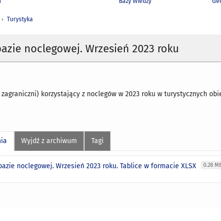
h
Bazy Wiedzy
Geo
Turystyka
bazie noclegowej. Wrzesień 2023 roku
 i zagraniczni) korzystający z noclegów w 2023 roku w turystycznych o
nia
Wyjdź z archiwum
Tagi
 bazie noclegowej. Wrzesień 2023 roku. Tablice w formacie XLSX
0.28 M