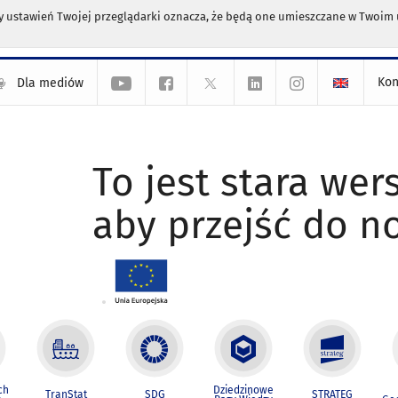
any ustawień Twojej przeglądarki oznacza, że będą one umieszczane w Twoi
Kon
Dla mediów
To jest stara wers
aby przejść do n
ch
Dziedzinowe
TranStat
SDG
STRATEG