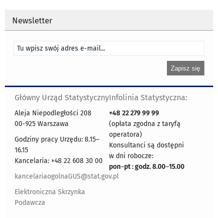
Newsletter
Główny Urząd Statystyczny
Infolinia Statystyczna:
Aleja Niepodległości 208
+48
22 279 99 99
00-925 Warszawa
(opłata zgodna z taryfą
operatora)
Godziny pracy Urzędu: 8.15–
Konsultanci są dostępni
16.15
w dni robocze:
Kancelaria: +48 22 608 30 00
pon
–
pt : godz. 8.00
–
15.00
kancelariaogolnaGUS@stat.gov.pl
Elektroniczna Skrzynka
Podawcza