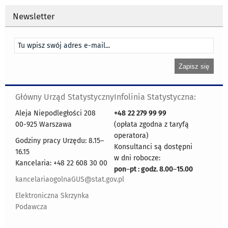
Newsletter
Główny Urząd Statystyczny
Infolinia Statystyczna:
Aleja Niepodległości 208
+48
22 279 99 99
00-925 Warszawa
(opłata zgodna z taryfą
operatora)
Godziny pracy Urzędu: 8.15–
Konsultanci są dostępni
16.15
w dni robocze:
Kancelaria: +48 22 608 30 00
pon
–
pt : godz. 8.00
–
15.00
kancelariaogolnaGUS@stat.gov.pl
Elektroniczna Skrzynka
Podawcza