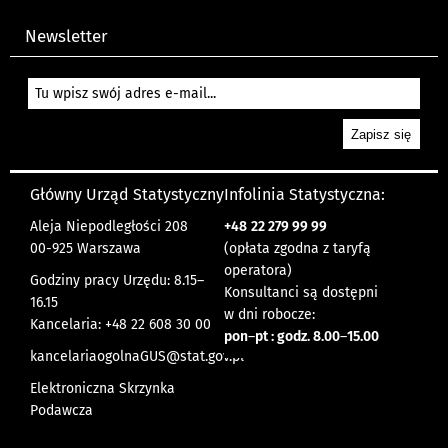
Newsletter
Główny Urząd Statystyczny
Infolinia Statystyczna:
Aleja Niepodległości 208
+48
22 279 99 99
00-925 Warszawa
(opłata zgodna z taryfą
operatora)
Godziny pracy Urzędu: 8.15–
Konsultanci są dostępni
16.15
w dni robocze:
Kancelaria: +48 22 608 30 00
pon
–
pt : godz. 8.00
–
15.00
kancelariaogolnaGUS@stat.gov.pl
Elektroniczna Skrzynka
Podawcza