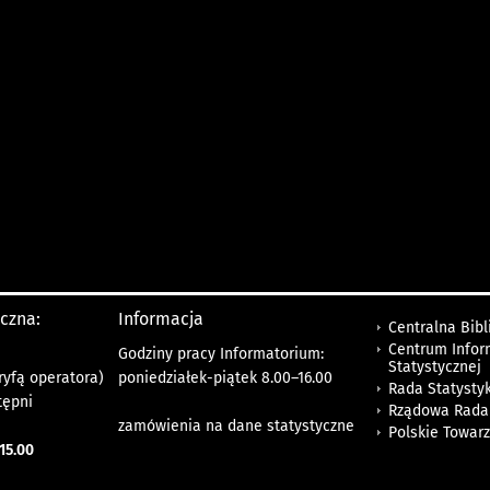
yczna:
Informacja
Centralna Bibl
Centrum Infor
Godziny pracy Informatorium:
Statystycznej
ryfą operatora)
poniedziałek-piątek 8.00
–
16.00
Rada Statystyk
tępni
Rządowa Rada
zamówienia na dane statystyczne
Polskie Towar
15.00