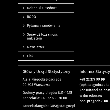
Dzienniki Urzędowe
RODO
Pytania i zamówienia
Sprawdź tożsamość
ankietera
Newsletter
Linki
Główny Urząd Statystyczny
Infolinia Statyst
Aleja Niepodległości 208
+48
22 279 99 99
00-925 Warszawa
(opłata zgodna z ta
Konsultanci są dos
Godziny pracy Urzędu: 8.15–16.15
w dni robocze:
Kancelaria: +48 22 608 30 00
pon
–
pt : godz. 8.00
–
kancelariaogolnaGUS@stat.gov.pl