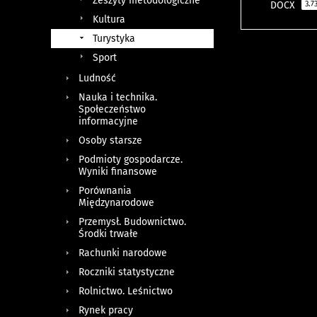
Zeszyty metodologiczne
DOCX
3.7
Kultura
Turystyka
Sport
Ludność
Nauka i technika.
Społeczeństwo
informacyjne
Osoby starsze
Podmioty gospodarcze.
Wyniki finansowe
Porównania
Międzynarodowe
Przemysł. Budownictwo.
Środki trwałe
Rachunki narodowe
Roczniki statystyczne
Rolnictwo. Leśnictwo
Rynek pracy