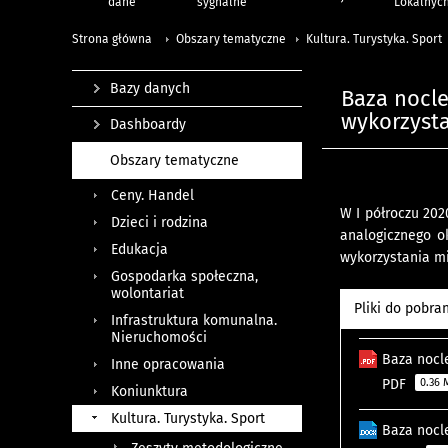
dane
sygnalne
Lokalnyc
Strona główna
Obszary tematyczne
Kultura. Turystyka. Sport
Bazy danych
Baza nocle
wykorzysta
Dashboardy
Obszary tematyczne
Ceny. Handel
W I półroczu 202
Dzieci i rodzina
analogicznego ok
Edukacja
wykorzystania mi
Gospodarka społeczna,
wolontariat
Pliki do pobra
Infrastruktura komunalna.
Nieruchomości
Baza nocle
Inne opracowania
PDF
0.36
Koniunktura
Kultura. Turystyka. Sport
Baza nocle