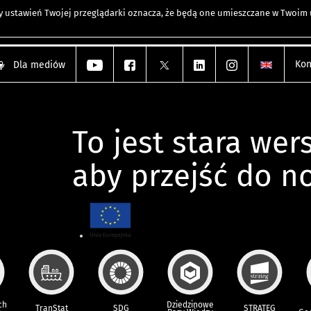
any ustawień Twojej przeglądarki oznacza, że będą one umieszczane w Twoi
Kon
Dla mediów
To jest stara wers
aby przejść do n
ch
Dziedzinowe
TranStat
SDG
STRATEG