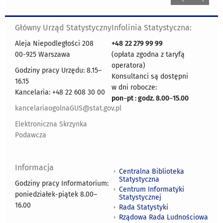
Główny Urząd Statystyczny
Infolinia Statystyczna:
Aleja Niepodległości 208
+48
22 279 99 99
00-925 Warszawa
(opłata zgodna z taryfą
operatora)
Godziny pracy Urzędu: 8.15–
Konsultanci są dostępni
16.15
w dni robocze:
Kancelaria: +48 22 608 30 00
pon
–
pt : godz. 8.00
–
15.00
kancelariaogolnaGUS@stat.gov.pl
Elektroniczna Skrzynka
Podawcza
Informacja
Centralna Biblioteka
Statystyczna
Godziny pracy Informatorium:
Centrum Informatyki
poniedziałek-piątek 8.00
–
Statystycznej
16.00
Rada Statystyki
Rządowa Rada Ludnościowa