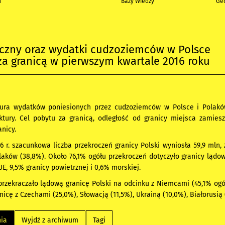
h
Bazy Wiedzy
Geo
iczny oraz wydatki cudzoziemców w Polsce
za granicą w pierwszym kwartale 2016 roku
tura wydatków poniesionych przez cudzoziemców w Polsce i Polaków
uktury. Cel pobytu za granicą, odległość od granicy miejsca zamie
anicy.
6 r. szacunkowa liczba przekroczeń granicy Polski wyniosła 59,9 mln
laków (38,8%). Około 76,1% ogółu przekroczeń dotyczyło granicy lądowe
UE, 9,5% granicy powietrznej i 0,6% morskiej.
rzekraczało lądową granicę Polski na odcinku z Niemcami (45,1% ogół
anicę z Czechami (25,0%), Słowacją (11,5%), Ukrainą (10,0%), Białorusią (
nia
Wyjdź z archiwum
Tagi