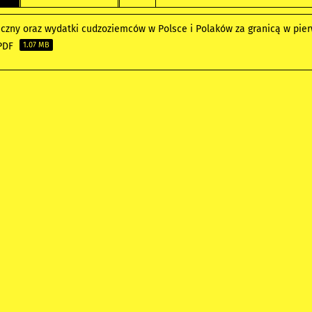
iczny oraz wydatki cudzoziemców w Polsce i Polaków za granicą w pie
 PDF
1.07 MB