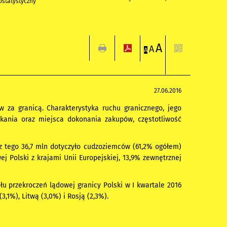
statystyczny
A
A
A
27.06.2016
 za granicą. Charakterystyka ruchu granicznego, jego
szkania oraz miejsca dokonania zakupów, częstotliwość
, z tego 36,7 mln dotyczyło cudzoziemców (61,2% ogółem)
j Polski z krajami Unii Europejskiej, 13,9% zewnętrznej
u przekroczeń lądowej granicy Polski w I kwartale 2016
3,1%), Litwą (3,0%) i Rosją (2,3%).