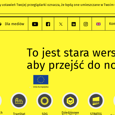
any ustawień Twojej przeglądarki oznacza, że będą one umieszczane w Twoi
Kon
Dla mediów
To jest stara wers
aby przejść do n
ch
Dziedzinowe
TranStat
SDG
STRATEG