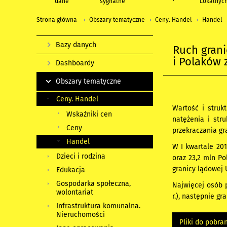
dane
sygnalne
Lokalnyc
Strona główna
Obszary tematyczne
Ceny. Handel
Handel
Bazy danych
Ruch gran
i Polaków 
Dashboardy
Obszary tematyczne
Ceny. Handel
Wartość i struk
Wskaźniki cen
natężenia i str
Ceny
przekraczania gr
Handel
W I kwartale 201
Dzieci i rodzina
oraz 23,2 mln Po
granicy lądowej 
Edukacja
Gospodarka społeczna,
Najwięcej osób p
wolontariat
r.), następnie gr
Infrastruktura komunalna.
Nieruchomości
Pliki do pobra