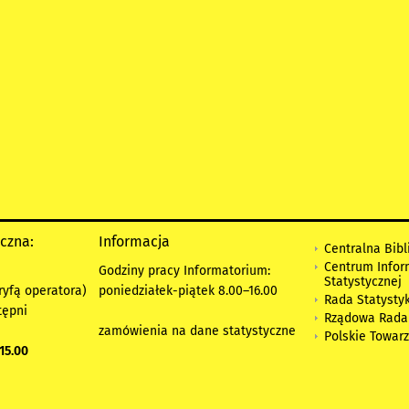
yczna:
Informacja
Centralna Bibl
Centrum Infor
Godziny pracy Informatorium:
Statystycznej
ryfą operatora)
poniedziałek-piątek 8.00
–
16.00
Rada Statystyk
tępni
Rządowa Rada
zamówienia na dane statystyczne
Polskie Towar
15.00