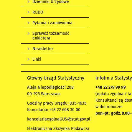
Dzienniki Urzędowe
RODO
Pytania i zamówienia
Sprawdź tożsamość
ankietera
Newsletter
Linki
Główny Urząd Statystyczny
Infolinia Statyst
Aleja Niepodległości 208
+48
22 279 99 99
00-925 Warszawa
(opłata zgodna z ta
Konsultanci są dos
Godziny pracy Urzędu: 8.15–16.15
w dni robocze:
Kancelaria: +48 22 608 30 00
pon
–
pt : godz. 8.00
–
kancelariaogolnaGUS@stat.gov.pl
Elektroniczna Skrzynka Podawcza