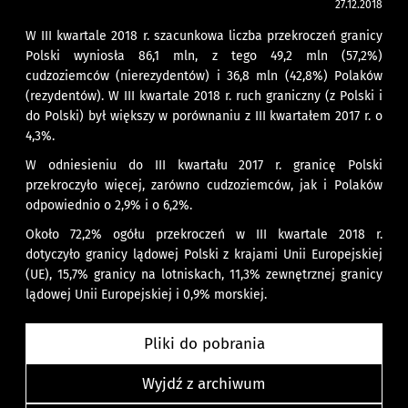
27.12.2018
W III kwartale 2018 r. szacunkowa liczba przekroczeń granicy
Polski wyniosła 86,1 mln, z tego 49,2 mln (57,2%)
cudzoziemców (nierezydentów) i 36,8 mln (42,8%) Polaków
(rezydentów). W III kwartale 2018 r. ruch graniczny (z Polski i
do Polski) był większy w porównaniu z III kwartałem 2017 r. o
4,3%.
W odniesieniu do III kwartału 2017 r. granicę Polski
przekroczyło więcej, zarówno cudzoziemców, jak i Polaków
odpowiednio o 2,9% i o 6,2%.
Około 72,2% ogółu przekroczeń w III kwartale 2018 r.
dotyczyło granicy lądowej Polski z krajami Unii Europejskiej
(UE), 15,7% granicy na lotniskach, 11,3% zewnętrznej granicy
lądowej Unii Europejskiej i 0,9% morskiej.
Pliki do pobrania
Wyjdź z archiwum