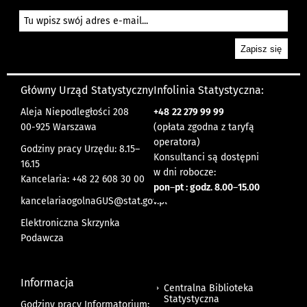
Główny Urząd Statystyczny
Infolinia Statystyczna:
Aleja Niepodległości 208
+48
22 279 99 99
00-925 Warszawa
(opłata zgodna z taryfą
operatora)
Godziny pracy Urzędu: 8.15–
Konsultanci są dostępni
16.15
w dni robocze:
Kancelaria: +48 22 608 30 00
pon
–
pt : godz. 8.00
–
15.00
kancelariaogolnaGUS@stat.gov.pl
Elektroniczna Skrzynka
Podawcza
Informacja
Centralna Biblioteka
Statystyczna
Godziny pracy Informatorium: