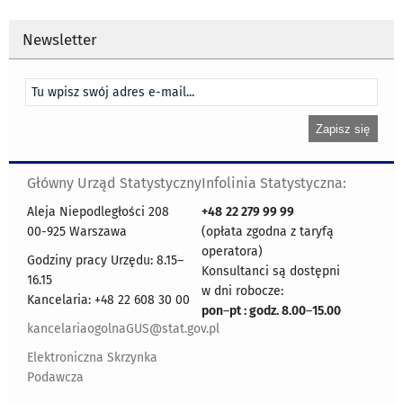
Newsletter
Główny Urząd Statystyczny
Infolinia Statystyczna:
Aleja Niepodległości 208
+48
22 279 99 99
00-925 Warszawa
(opłata zgodna z taryfą
operatora)
Godziny pracy Urzędu: 8.15–
Konsultanci są dostępni
16.15
w dni robocze:
Kancelaria: +48 22 608 30 00
pon
–
pt : godz. 8.00
–
15.00
kancelariaogolnaGUS@stat.gov.pl
Elektroniczna Skrzynka
Podawcza