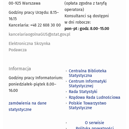
00-925 Warszawa
(opłata zgodna z taryfą
operatora)
Godziny pracy Urzędu: 8.15–
Konsultanci są dostępni
16.15
w dni robocze:
Kancelaria: +48 22 608 30 00
pon
–
pt : godz. 8.00
–
15.00
kancelariaogolnaGUS@stat.gov.pl
Elektroniczna Skrzynka
Podawcza
Informacja
Centralna Biblioteka
Statystyczna
Godziny pracy Informatorium:
Centrum Informatyki
poniedziałek-piątek 8.00
–
Statystycznej
16.00
Rada Statystyki
Rządowa Rada Ludnościowa
zamówienia na dane
Polskie Towarzystwo
Statystyczne
statystyczne
O serwisie
Polityka prywatności