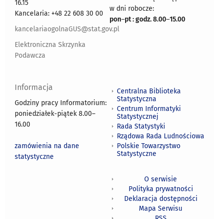
16.15
w dni robocze:
Kancelaria: +48 22 608 30 00
pon
–
pt : godz. 8.00
–
15.00
kancelariaogolnaGUS@stat.gov.pl
Elektroniczna Skrzynka
Podawcza
Informacja
Centralna Biblioteka
Statystyczna
Godziny pracy Informatorium:
Centrum Informatyki
poniedziałek-piątek 8.00
–
Statystycznej
16.00
Rada Statystyki
Rządowa Rada Ludnościowa
zamówienia na dane
Polskie Towarzystwo
Statystyczne
statystyczne
O serwisie
Polityka prywatności
Deklaracja dostępności
Mapa Serwisu
RSS