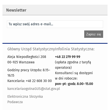
Newsletter
Główny Urząd Statystyczny
Infolinia Statystyczna:
Aleja Niepodległości 208
+48
22 279 99 99
00-925 Warszawa
(opłata zgodna z taryfą
operatora)
Godziny pracy Urzędu: 8.15–
Konsultanci są dostępni
16.15
w dni robocze:
Kancelaria: +48 22 608 30 00
pon
–
pt : godz. 8.00
–
15.00
kancelariaogolnaGUS@stat.gov.pl
Elektroniczna Skrzynka
Podawcza