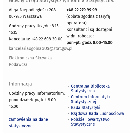
Główny Urząd Statystyczny
Infolinia Statystyczna:
Aleja Niepodległości 208
+48
22 279 99 99
00-925 Warszawa
(opłata zgodna z taryfą
operatora)
Godziny pracy Urzędu: 8.15–
Konsultanci są dostępni
16.15
w dni robocze:
Kancelaria: +48 22 608 30 00
pon
–
pt : godz. 8.00
–
15.00
kancelariaogolnaGUS@stat.gov.pl
Elektroniczna Skrzynka
Podawcza
Informacja
Centralna Biblioteka
Statystyczna
Godziny pracy Informatorium:
Centrum Informatyki
poniedziałek-piątek 8.00
–
Statystycznej
16.00
Rada Statystyki
Rządowa Rada Ludnościowa
zamówienia na dane
Polskie Towarzystwo
Statystyczne
statystyczne