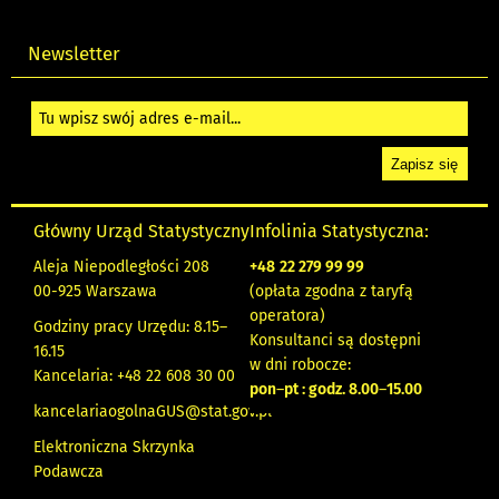
Newsletter
Główny Urząd Statystyczny
Infolinia Statystyczna:
Aleja Niepodległości 208
+48
22 279 99 99
00-925 Warszawa
(opłata zgodna z taryfą
operatora)
Godziny pracy Urzędu: 8.15–
Konsultanci są dostępni
16.15
w dni robocze:
Kancelaria: +48 22 608 30 00
pon
–
pt : godz. 8.00
–
15.00
kancelariaogolnaGUS@stat.gov.pl
Elektroniczna Skrzynka
Podawcza