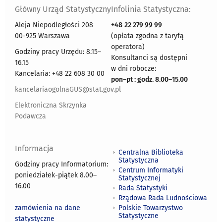
Główny Urząd Statystyczny
Infolinia Statystyczna:
Aleja Niepodległości 208
+48
22 279 99 99
00-925 Warszawa
(opłata zgodna z taryfą
operatora)
Godziny pracy Urzędu: 8.15–
Konsultanci są dostępni
16.15
w dni robocze:
Kancelaria: +48 22 608 30 00
pon
–
pt : godz. 8.00
–
15.00
kancelariaogolnaGUS@stat.gov.pl
Elektroniczna Skrzynka
Podawcza
Informacja
Centralna Biblioteka
Statystyczna
Godziny pracy Informatorium:
Centrum Informatyki
poniedziałek-piątek 8.00
–
Statystycznej
16.00
Rada Statystyki
Rządowa Rada Ludnościowa
zamówienia na dane
Polskie Towarzystwo
Statystyczne
statystyczne