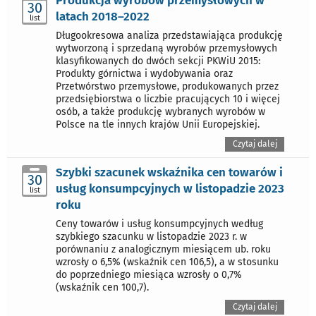
30
latach 2018–2022
list
Długookresowa analiza przedstawiająca produkcję
wytworzoną i sprzedaną wyrobów przemysłowych
klasyfikowanych do dwóch sekcji PKWiU 2015:
Produkty górnictwa i wydobywania oraz
Przetwórstwo przemysłowe, produkowanych przez
przedsiębiorstwa o liczbie pracujących 10 i więcej
osób, a także produkcję wybranych wyrobów w
Polsce na tle innych krajów Unii Europejskiej.
Czytaj dalej
Szybki szacunek wskaźnika cen towarów i
30
usług konsumpcyjnych w listopadzie 2023
list
roku
Ceny towarów i usług konsumpcyjnych według
szybkiego szacunku w listopadzie 2023 r. w
porównaniu z analogicznym miesiącem ub. roku
wzrosły o 6,5% (wskaźnik cen 106,5), a w stosunku
do poprzedniego miesiąca wzrosły o 0,7%
(wskaźnik cen 100,7).
Czytaj dalej