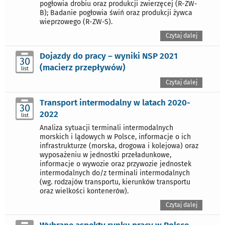
pogłowia drobiu oraz produkcji zwierzęcej (R-ZW-
B); Badanie pogłowia świń oraz produkcji żywca
wieprzowego (R-ZW-S).
Czytaj dalej
Dojazdy do pracy – wyniki NSP 2021
30
(macierz przepływów)
list
Czytaj dalej
Transport intermodalny w latach 2020-
30
2022
list
Analiza sytuacji terminali intermodalnych
morskich i lądowych w Polsce, informacje o ich
infrastrukturze (morska, drogowa i kolejowa) oraz
wyposażeniu w jednostki przeładunkowe,
informacje o wywozie oraz przywozie jednostek
intermodalnych do/z terminali intermodalnych
(wg. rodzajów transportu, kierunków transportu
oraz wielkości kontenerów).
Czytaj dalej
Wybrane aspekty rynku pracy w Polsce