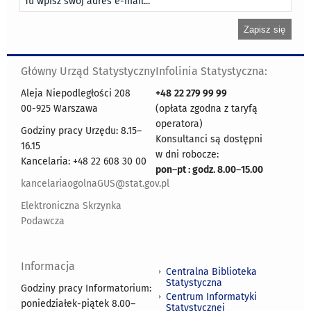
Główny Urząd Statystyczny
Infolinia Statystyczna:
Aleja Niepodległości 208
+48
22 279 99 99
00-925 Warszawa
(opłata zgodna z taryfą
operatora)
Godziny pracy Urzędu: 8.15–
Konsultanci są dostępni
16.15
w dni robocze:
Kancelaria: +48 22 608 30 00
pon
–
pt : godz. 8.00
–
15.00
kancelariaogolnaGUS@stat.gov.pl
Elektroniczna Skrzynka
Podawcza
Informacja
Centralna Biblioteka
Statystyczna
Godziny pracy Informatorium:
Centrum Informatyki
poniedziałek-piątek 8.00
–
Statystycznej