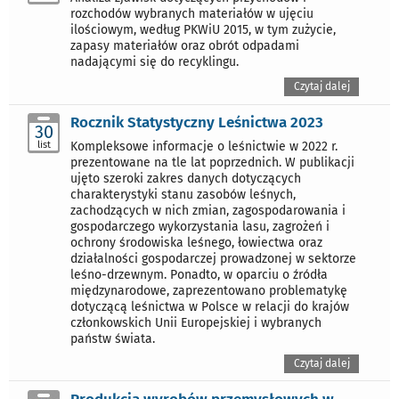
rozchodów wybranych materiałów w ujęciu
ilościowym, według PKWiU 2015, w tym zużycie,
zapasy materiałów oraz obrót odpadami
nadającymi się do recyklingu.
Czytaj dalej
Rocznik Statystyczny Leśnictwa ​2023
30
list
Kompleksowe informacje o leśnictwie w 2022 r.
prezentowane na tle lat poprzednich. W publikacji
ujęto szeroki zakres danych dotyczących
charakterystyki stanu zasobów leśnych,
zachodzących w nich zmian, zagospodarowania i
gospodarczego wykorzystania lasu, zagrożeń i
ochrony środowiska leśnego, łowiectwa oraz
działalności gospodarczej prowadzonej w sektorze
leśno-drzewnym. Ponadto, w oparciu o źródła
międzynarodowe, zaprezentowano problematykę
dotyczącą leśnictwa w Polsce w relacji do krajów
członkowskich Unii Europejskiej i wybranych
państw świata.
Czytaj dalej
Produkcja wyrobów przemysłowych w