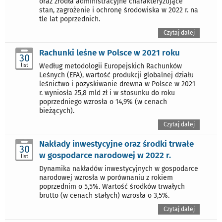
oraz źródła administracyjne charakteryzujące
stan, zagrożenie i ochronę środowiska w 2022 r. na
tle lat poprzednich.
Czytaj dalej
Rachunki leśne w Polsce w 2021 roku
30
list
Według metodologii Europejskich Rachunków
Leśnych (EFA), wartość produkcji globalnej działu
leśnictwo i pozyskiwanie drewna w Polsce w 2021
r. wyniosła 25,8 mld zł i w stosunku do roku
poprzedniego wzrosła o 14,9% (w cenach
bieżących).
Czytaj dalej
Nakłady inwestycyjne oraz środki trwałe
30
w gospodarce narodowej w 2022 r.
list
Dynamika nakładów inwestycyjnych w gospodarce
narodowej wzrosła w porównaniu z rokiem
poprzednim o 5,5%. Wartość środków trwałych
brutto (w cenach stałych) wzrosła o 3,5%.
Czytaj dalej