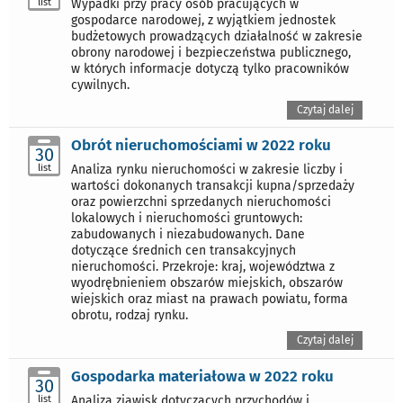
list
Wypadki przy pracy osób pracujących w
gospodarce narodowej, z wyjątkiem jednostek
budżetowych prowadzących działalność w zakresie
obrony narodowej i bezpieczeństwa publicznego,
w których informacje dotyczą tylko pracowników
cywilnych.
Czytaj dalej
Obrót nieruchomościami w 2022 roku
30
list
Analiza rynku nieruchomości w zakresie liczby i
wartości dokonanych transakcji kupna/sprzedaży
oraz powierzchni sprzedanych nieruchomości
lokalowych i nieruchomości gruntowych:
zabudowanych i niezabudowanych. Dane
dotyczące średnich cen transakcyjnych
nieruchomości. Przekroje: kraj, województwa z
wyodrębnieniem obszarów miejskich, obszarów
wiejskich oraz miast na prawach powiatu, forma
obrotu, rodzaj rynku.
Czytaj dalej
Gospodarka materiałowa w 2022 roku
30
list
Analiza zjawisk dotyczących przychodów i