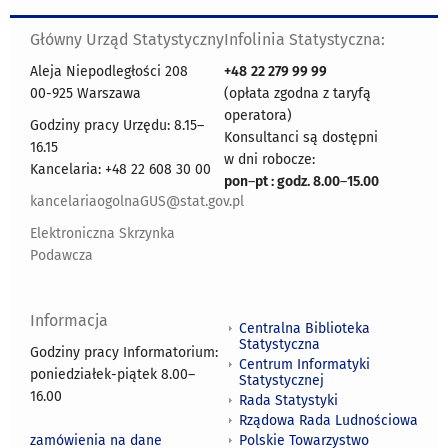
Główny Urząd Statystyczny
Infolinia Statystyczna:
Aleja Niepodległości 208
+48
22 279 99 99
00-925 Warszawa
(opłata zgodna z taryfą
operatora)
Godziny pracy Urzędu: 8.15–
Konsultanci są dostępni
16.15
w dni robocze:
Kancelaria: +48 22 608 30 00
pon
–
pt : godz. 8.00
–
15.00
kancelariaogolnaGUS@stat.gov.pl
Elektroniczna Skrzynka
Podawcza
Informacja
Centralna Biblioteka
Statystyczna
Godziny pracy Informatorium:
Centrum Informatyki
poniedziałek-piątek 8.00
–
Statystycznej
16.00
Rada Statystyki
Rządowa Rada Ludnościowa
zamówienia na dane
Polskie Towarzystwo