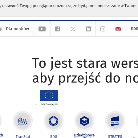
any ustawień Twojej przeglądarki oznacza, że będą one umieszczane w Twoi
Kon
Dla mediów
To jest stara wers
aby przejść do n
ch
Dziedzinowe
TranStat
SDG
STRATEG