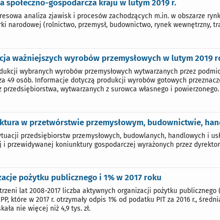
a społeczno-gospodarcza kraju w lutym 2019 r.
resowa analiza zjawisk i procesów zachodzących m.in. w obszarze ry
ki narodowej (rolnictwo, przemysł, budownictwo, rynek wewnętrzny, tr
cja ważniejszych wyrobów przemysłowych w lutym 2019 r
odukcji wybranych wyrobów przemysłowych wytwarzanych przez podmiot
za 49 osób. Informacje dotyczą produkcji wyrobów gotowych przeznacz
 przedsiębiorstwa, wytwarzanych z surowca własnego i powierzonego.
ktura w przetwórstwie przemysłowym, budownictwie, hand
tuacji przedsiębiorstw przemysłowych, budowlanych, handlowych i u
j i przewidywanej koniunktury gospodarczej wyrażonych przez dyrekto
acje pożytku publicznego i 1% w 2017 roku
rzeni lat 2008-2017 liczba aktywnych organizacji pożytku publicznego (O
OPP, które w 2017 r. otrzymały odpis 1% od podatku PIT za 2016 r., średn
kała nie więcej niż 4,9 tys. zł.