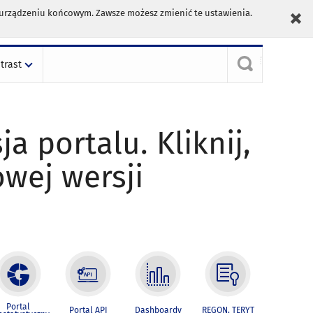
m urządzeniu końcowym. Zawsze możesz zmienić te ustawienia.
trast
ja portalu. Kliknij,
owej wersji
Portal
Portal API
Dashboardy
REGON, TERYT