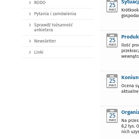
Sytuacj
RODO
25
marz
Krótkook
Pytania i zamówienia
gospodar
Sprawdź tożsamość
ankietera
Produk
25
Newsletter
marz
Ilość pr
przekrac
Linki
wewnątrz
Koniun
25
marz
Ocena sy
aktualne
Organiz
25
marz
Na przest
8,2 tys. 
nich uzys