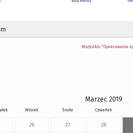
h
Bazy Wiedzy
Geo
um
Wszystkie "Opracowania sy
Marzec 2019
ałek
Wtorek
Środa
Czwartek
26
27
28