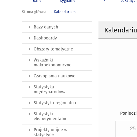
dane
sygnalne
Lokalnyc
Strona główna
Kalendarium
Bazy danych
Kalendari
Dashboardy
Obszary tematyczne
Wskaźniki
makroekonomiczne
Czasopisma naukowe
Statystyka
międzynarodowa
Statystyka regionalna
Poniedzi
Statystyki
eksperymentalne
25
Projekty unijne w
statystyce