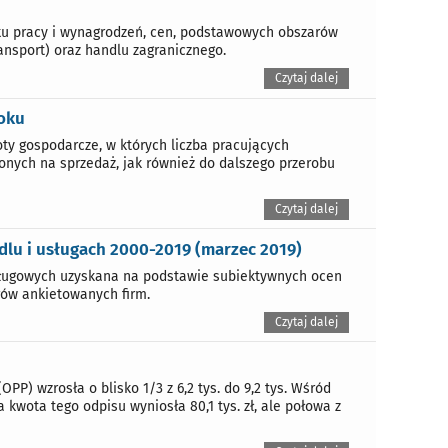
nku pracy i wynagrodzeń, cen, podstawowych obszarów
ansport) oraz handlu zagranicznego.
Czytaj dalej
oku
y gospodarcze, w których liczba pracujących
onych na sprzedaż, jak również do dalszego przerobu
Czytaj dalej
lu i usługach 2000-2019 (marzec 2019)
sługowych uzyskana na podstawie subiektywnych ocen
rów ankietowanych firm.
Czytaj dalej
PP) wzrosła o blisko 1/3 z 6,2 tys. do 9,2 tys. Wśród
ia kwota tego odpisu wyniosła 80,1 tys. zł, ale połowa z