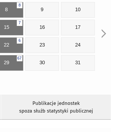
8
8
9
10
7
15
16
17
6
22
23
24
67
29
30
31
Publikacje jednostek
spoza służb statystyki publicznej