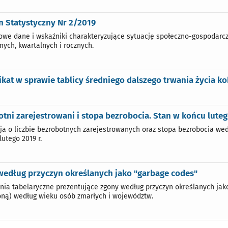
n Statystyczny Nr 2/2019
we dane i wskaźniki charakteryzujące sytuację społeczno-gospodarcz
nych, kwartalnych i rocznych.
at w sprawie tablicy średniego dalszego trwania życia ko
tni zarejestrowani i stopa bezrobocia. Stan w końcu luteg
ja o liczbie bezrobotnych zarejestrowanych oraz stopa bezrobocia we
utego 2019 r.
według przyczyn określanych jako "garbage codes"
nia tabelaryczne prezentujące zgony według przyczyn określanych jak
oną) według wieku osób zmarłych i województw.