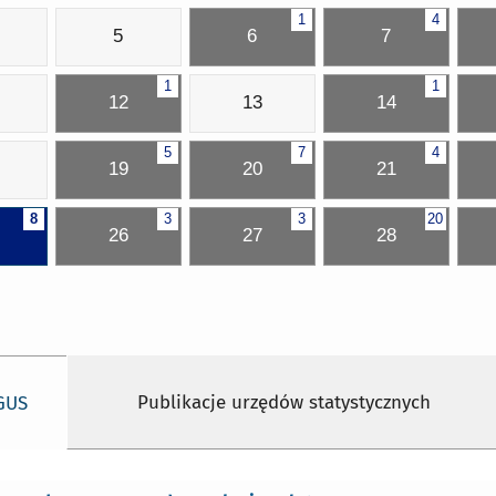
1
4
5
6
7
1
1
12
13
14
5
7
4
19
20
21
8
3
3
20
26
27
28
Publikacje urzędów statystycznych
 GUS