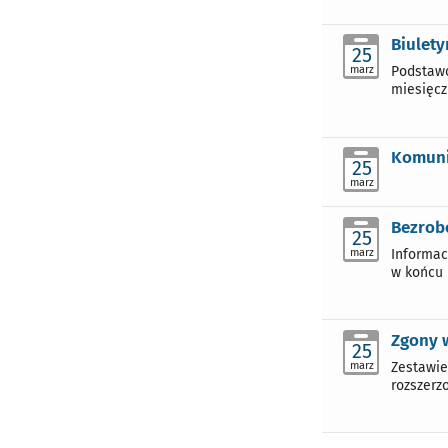
Biulety
25
marz
Podstawo
miesięcz
Komunik
25
marz
Bezrobo
25
marz
Informac
w końcu l
Zgony 
25
marz
Zestawie
rozszerz