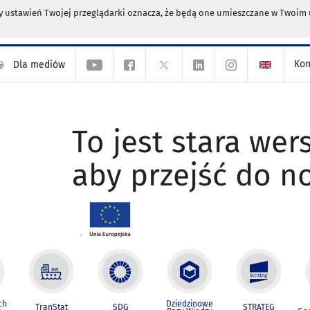
any ustawień Twojej przeglądarki oznacza, że będą one umieszczane w Twoi
Kon
Dla mediów
To jest stara wers
aby przejść do n
ch
Dziedzinowe
TranStat
SDG
STRATEG