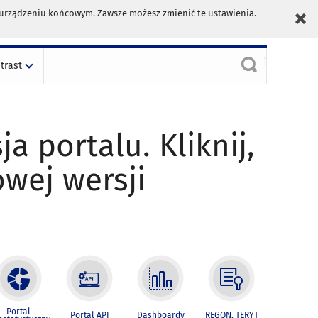
m urządzeniu końcowym. Zawsze możesz zmienić te ustawienia.
trast
ja portalu. Kliknij,
owej wersji
Portal
Portal API
Dashboardy
REGON, TERYT