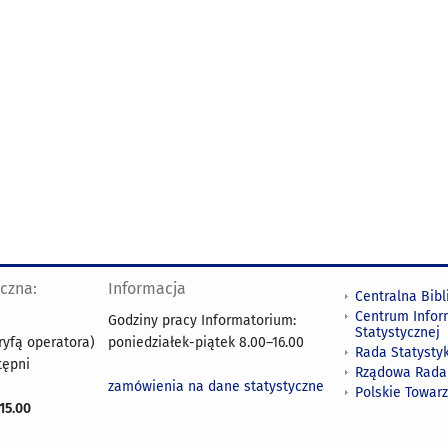
yczna:
Informacja
Centralna Bibl
Centrum Infor
Godziny pracy Informatorium:
Statystycznej
ryfą operatora)
poniedziałek-piątek 8.00
–
16.00
Rada Statystyk
tępni
Rządowa Rada
zamówienia na dane statystyczne
Polskie Towar
15.00