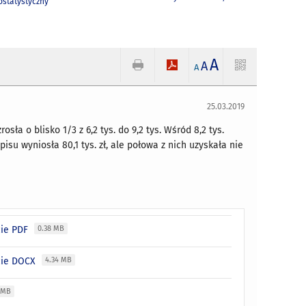
statystyczny
A
A
A
25.03.2019
ła o blisko 1/3 z 6,2 tys. do 9,2 tys. Wśród 8,2 tys.
pisu wyniosła 80,1 tys. zł, ale połowa z nich uzyskała nie
cie PDF
0.38 MB
acie DOCX
4.34 MB
 MB