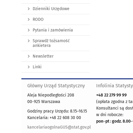
Dzienniki Urzędowe
RODO
Pytania i zamówienia
Sprawdź tożsamość
ankietera
Newsletter
Linki
Główny Urząd Statystyczny
Infolinia Statyst
Aleja Niepodległości 208
+48
22 279 99 99
00-925 Warszawa
(opłata zgodna z ta
Konsultanci są dos
Godziny pracy Urzędu: 8.15–16.15
w dni robocze:
Kancelaria: +48 22 608 30 00
pon
–
pt : godz. 8.00
–
kancelariaogolnaGUS@stat.gov.pl