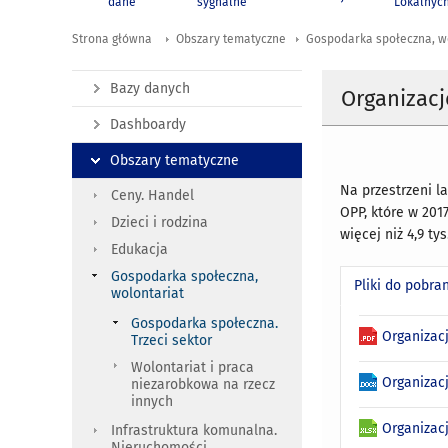
dane
sygnalne
Lokalnyc
Strona główna
Obszary tematyczne
Gospodarka społeczna, w
Bazy danych
Organizacj
Dashboardy
Obszary tematyczne
Na przestrzeni la
Ceny. Handel
OPP, które w 2017
Dzieci i rodzina
więcej niż 4,9 tys.
Edukacja
Gospodarka społeczna,
Pliki do pobra
wolontariat
Gospodarka społeczna.
Organizac
Trzeci sektor
Wolontariat i praca
Organizac
niezarobkowa na rzecz
innych
Organizac
Infrastruktura komunalna.
Nieruchomości