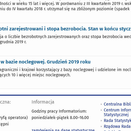
ności w wieku 15 lat i więcej. W porównaniu z III kwartałem 2019 r. wsk
iu do IV kwartału 2018 r. utrzymał się na zbliżonym poziomie (spadek o 
tni zarejestrowani i stopa bezrobocia. Stan w końcu stycz
ja o liczbie bezrobotnych zarejestrowanych oraz stopa bezrobocia we
grudnia 2019 r.
 w bazie noclegowej. Grudzień 2019 roku
zagraniczni i krajowi korzystający z bazy noclegowej i udzielone im no
ących 10 i więcej miejsc noclegowych.
yczna:
Informacja
Centralna Bibl
Centrum Infor
Godziny pracy Informatorium:
Statystycznej
ryfą operatora)
poniedziałek-piątek 8.00
–
16.00
Rada Statystyk
tępni
Rządowa Rada
zamówienia na dane statystyczne