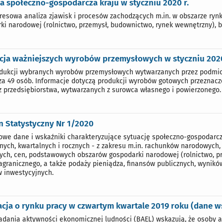
a społeczno-gospodarcza kraju w styczniu 2020 r.
resowa analiza zjawisk i procesów zachodzących m.in. w obszarze ry
ki narodowej (rolnictwo, przemysł, budownictwo, rynek wewnętrzny), b
cja ważniejszych wyrobów przemysłowych w styczniu 202
odukcji wybranych wyrobów przemysłowych wytwarzanych przez podmiot
za 49 osób. Informacje dotyczą produkcji wyrobów gotowych przeznacz
 przedsiębiorstwa, wytwarzanych z surowca własnego i powierzonego.
n Statystyczny Nr 1/2020
we dane i wskaźniki charakteryzujące sytuację społeczno-gospodarcz
nych, kwartalnych i rocznych - z zakresu m.in. rachunków narodowych,
ych, cen, podstawowych obszarów gospodarki narodowej (rolnictwo, pr
agranicznego, a także podaży pieniądza, finansów publicznych, wynik
 inwestycyjnych.
cja o rynku pracy w czwartym kwartale 2019 roku (dane w
adania aktywności ekonomicznej ludności (BAEL) wskazują, że osoby a