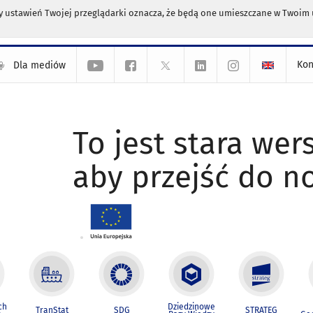
any ustawień Twojej przeglądarki oznacza, że będą one umieszczane w Twoi
Kon
Dla mediów
To jest stara wers
aby przejść do n
ch
Dziedzinowe
TranStat
SDG
STRATEG