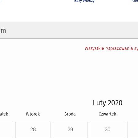
h
Bazy Wiedzy
Geo
um
Wszystkie "Opracowania sy
Luty 2020
ałek
Wtorek
Środa
Czwartek
28
29
30