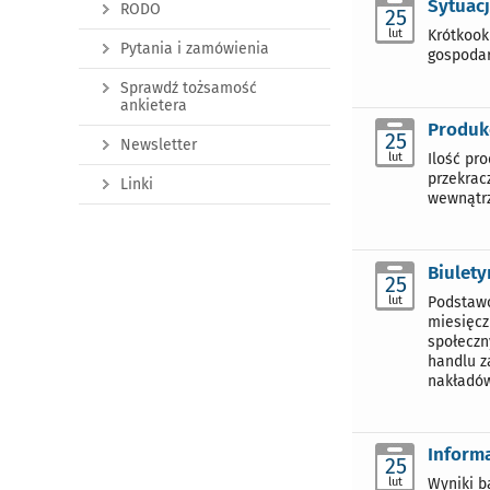
Sytuacj
RODO
25
lut
Krótkook
Pytania i zamówienia
gospodar
Sprawdź tożsamość
ankietera
Produk
25
Newsletter
lut
Ilość pr
przekrac
Linki
wewnątrz
Biulety
25
lut
Podstawo
miesięcz
społeczn
handlu z
nakładów
Informa
25
lut
Wyniki b