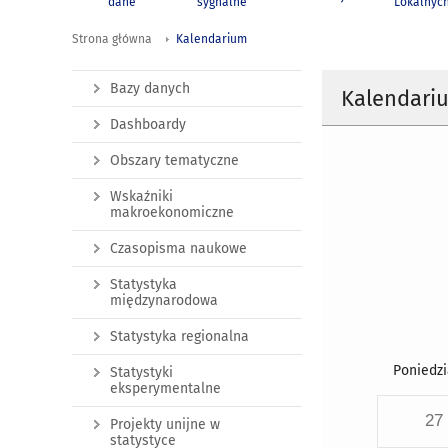
dane
sygnalne
Lokalnyc
Strona główna
Kalendarium
Bazy danych
Kalendari
Dashboardy
Obszary tematyczne
Wskaźniki
makroekonomiczne
Czasopisma naukowe
Statystyka
międzynarodowa
Statystyka regionalna
Poniedzi
Statystyki
eksperymentalne
27
Projekty unijne w
statystyce