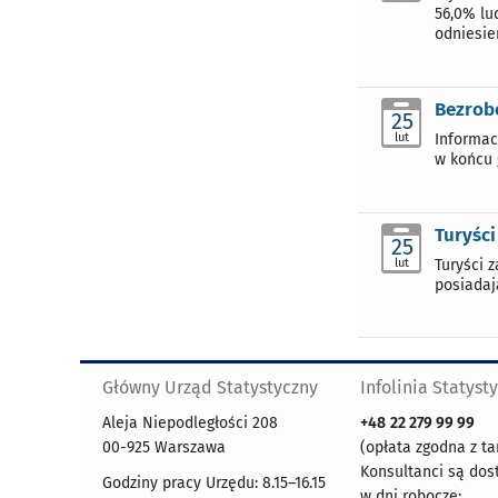
56,0% lud
odniesien
Bezrobo
25
lut
Informac
w końcu 
Turyści
25
lut
Turyści 
posiadaj
Główny Urząd Statystyczny
Infolinia Statyst
Aleja Niepodległości 208
+48
22 279 99 99
00-925 Warszawa
(opłata zgodna z ta
Konsultanci są dos
Godziny pracy Urzędu: 8.15–16.15
w dni robocze: