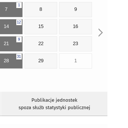
1
7
8
9
12
14
15
16
9
21
22
23
31
28
29
1
Publikacje jednostek
spoza służb statystyki publicznej