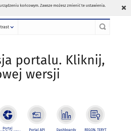
m urządzeniu końcowym. Zawsze możesz zmienić te ustawienia.
trast
ja portalu. Kliknij,
owej wersji
Portal
Portal API
Dashboardy
REGON, TERYT