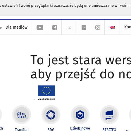
any ustawień Twojej przeglądarki oznacza, że będą one umieszczane w Twoi
Kon
Dla mediów
To jest stara wers
aby przejść do n
ch
Dziedzinowe
TranStat
SDG
STRATEG