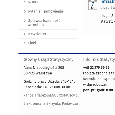
Infras
RODO
7
Urząd St
lut
Pytania i zamówienia
Urząd St
Sprawdź tożsamość
statysty
ankietera
Newsletter
Linki
Główny Urząd Statystyczny
Infolinia Statyst
Aleja Niepodległości 208
+48
22 279 99 99
00-925 Warszawa
(opłata zgodna z ta
Konsultanci są dos
Godziny pracy Urzędu: 8.15–16.15
w dni robocze:
Kancelaria: +48 22 608 30 00
pon
–
pt : godz. 8.00
–
kancelariaogolnaGUS@stat.gov.pl
Elektroniczna Skrzynka Podawcza