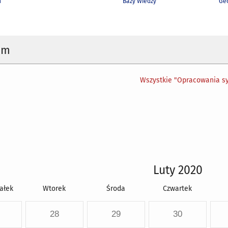
h
Bazy Wiedzy
Geo
um
Wszystkie "Opracowania sy
Luty 2020
ałek
Wtorek
Środa
Czwartek
28
29
30