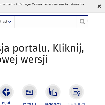
m urządzeniu końcowym. Zawsze możesz zmienić te ustawienia.
trast
ja portalu. Kliknij,
owej wersji
Portal
Portal API
Dashboardy
REGON, TERYT