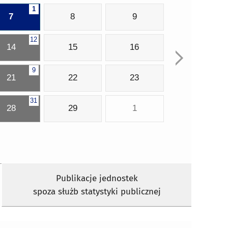
1
7
8
9
12
14
15
16
9
21
22
23
31
28
29
1
Publikacje jednostek
spoza służb statystyki publicznej