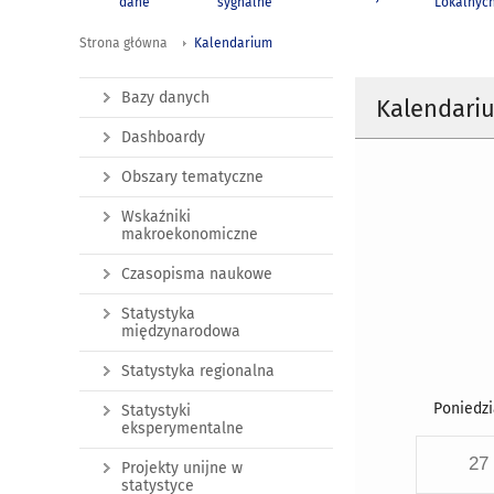
dane
sygnalne
Lokalnyc
Strona główna
Kalendarium
Bazy danych
Kalendari
Dashboardy
Obszary tematyczne
Wskaźniki
makroekonomiczne
Czasopisma naukowe
Statystyka
międzynarodowa
Statystyka regionalna
Poniedzi
Statystyki
eksperymentalne
27
Projekty unijne w
statystyce