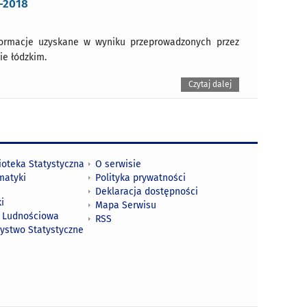
-2018
nformacje uzyskane w wyniku przeprowadzonych przez
e łódzkim.
Czytaj dalej
ioteka Statystyczna
O serwisie
matyki
Polityka prywatności
Deklaracja dostępności
i
Mapa Serwisu
 Ludnościowa
RSS
zystwo Statystyczne