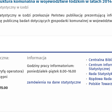
truktura komunalna w województwie łódzkim w latach 2014
atystyczny w Łodzi
atystyczny w Łodzi przekazuje Państwu publikację prezentującą i
kę publiczną badań dotyczących gospodarki komunalnej w województwi
yczna:
Informacja
Centralna Bibl
Centrum Infor
Godziny pracy Informatorium:
Statystycznej
ryfą operatora)
poniedziałek-piątek 8.00
–
16.00
Rada Statystyk
tępni
Rządowa Rada
zamówienia na dane statystyczne
Polskie Towar
15.00