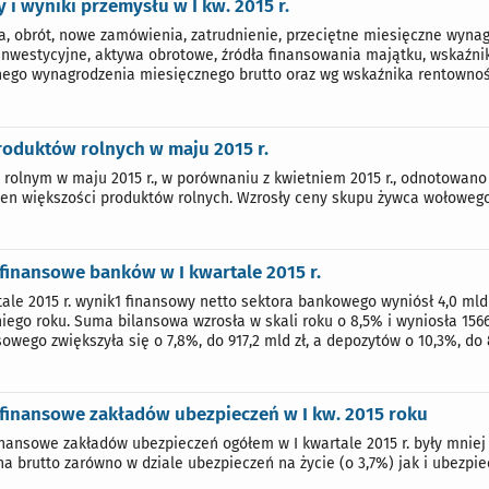
 i wyniki przemysłu w I kw. 2015 r.
a, obrót, nowe zamówienia, zatrudnienie, przeciętne miesięczne wynag
inwestycyjne, aktywa obrotowe, źródła finansowania majątku, wskaźni
nego wynagrodzenia miesięcznego brutto oraz wg wskaźnika rentownośc
roduktów rolnych w maju 2015 r.
 rolnym w maju 2015 r., w porównaniu z kwietniem 2015 r., odnotowano
en większości produktów rolnych. Wzrosły ceny skupu żywca wołowego 
finansowe banków w I kwartale 2015 r.
tale 2015 r. wynik1 finansowy netto sektora bankowego wyniósł 4,0 mld 
iego roku. Suma bilansowa wzrosła w skali roku o 8,5% i wyniosła 1566
owego zwiększyła się o 7,8%, do 917,2 mld zł, a depozytów o 10,3%, do 8
 finansowe zakładów ubezpieczeń w I kw. 2015 roku
inansowe zakładów ubezpieczeń ogółem w I kwartale 2015 r. były mniej 
na brutto zarówno w dziale ubezpieczeń na życie (o 3,7%) jak i ubezpi