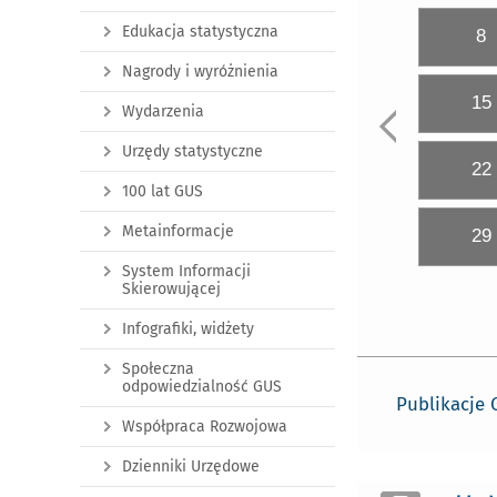
Edukacja statystyczna
8
Nagrody i wyróżnienia
15
Wydarzenia
Urzędy statystyczne
22
100 lat GUS
Metainformacje
29
System Informacji
Skierowującej
Infografiki, widżety
Społeczna
odpowiedzialność GUS
Publikacje
Współpraca Rozwojowa
Dzienniki Urzędowe