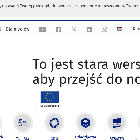
any ustawień Twojej przeglądarki oznacza, że będą one umieszczane w Twoi
Kon
Dla mediów
To jest stara wers
aby przejść do n
ch
Dziedzinowe
TranStat
SDG
STRATEG