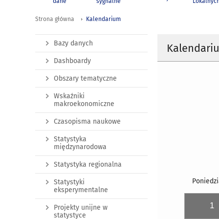
dane
sygnalne
Lokalnyc
Strona główna
Kalendarium
Bazy danych
Kalendari
Dashboardy
Obszary tematyczne
Wskaźniki
makroekonomiczne
Czasopisma naukowe
Statystyka
międzynarodowa
Statystyka regionalna
Poniedzi
Statystyki
eksperymentalne
1
Projekty unijne w
statystyce