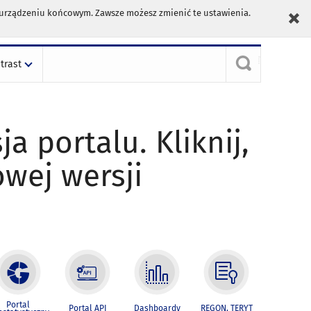
m urządzeniu końcowym. Zawsze możesz zmienić te ustawienia.
trast
ja portalu. Kliknij,
owej wersji
Portal
Portal API
Dashboardy
REGON, TERYT