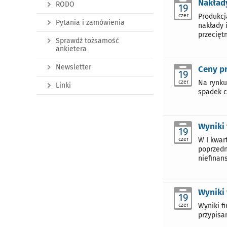
Nakłady
RODO
19
czer
Produkcj
Pytania i zamówienia
nakłady 
przecięt
Sprawdź tożsamość
ankietera
Newsletter
Ceny p
19
czer
Na rynku
Linki
spadek c
Wyniki 
19
czer
W I kwar
poprzedn
niefinans
Wyniki
19
czer
Wyniki f
przypisa