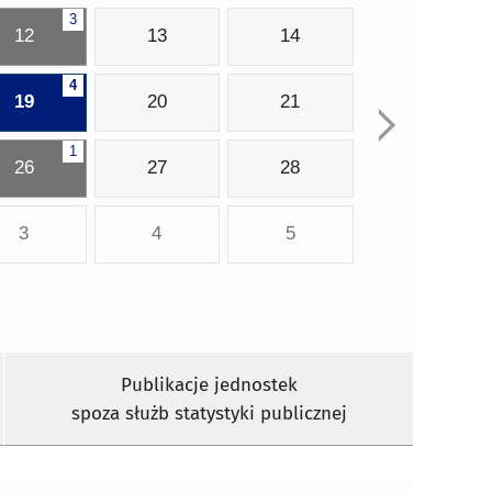
3
12
13
14
4
19
20
21
1
26
27
28
3
4
5
Publikacje jednostek
spoza służb statystyki publicznej