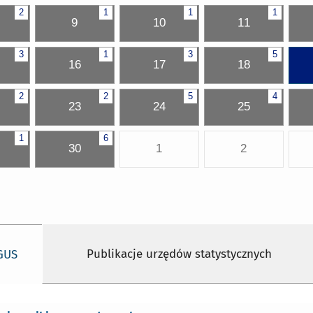
2
1
1
1
9
10
11
3
1
3
5
16
17
18
2
2
5
4
23
24
25
1
6
30
1
2
Publikacje urzędów statystycznych
 GUS