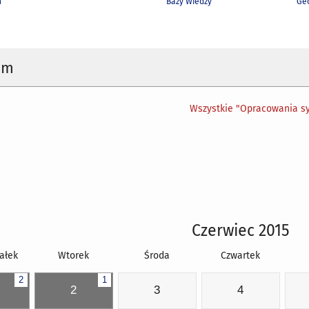
h
Bazy Wiedzy
Geo
um
Wszystkie "Opracowania sy
Czerwiec 2015
ałek
Wtorek
Środa
Czwartek
2
1
2
3
4