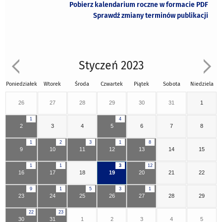
Pobierz kalendarium roczne w formacie PDF
Sprawdź zmiany terminów publikacji
Styczeń 2023
Poniedziałek
Wtorek
Środa
Czwartek
Piątek
Sobota
Niedziela
26
27
28
29
30
31
1
1
4
2
3
4
5
6
7
8
1
2
3
1
8
9
10
11
12
13
14
15
1
1
3
12
16
17
18
19
20
21
22
9
1
5
3
1
23
24
25
26
27
28
29
22
23
30
31
1
2
3
4
5