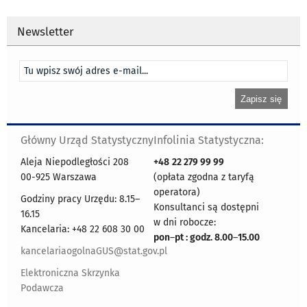
Newsletter
Główny Urząd Statystyczny
Infolinia Statystyczna:
Aleja Niepodległości 208
+48
22 279 99 99
00-925 Warszawa
(opłata zgodna z taryfą
operatora)
Godziny pracy Urzędu: 8.15–
Konsultanci są dostępni
16.15
w dni robocze:
Kancelaria: +48 22 608 30 00
pon
–
pt : godz. 8.00
–
15.00
kancelariaogolnaGUS@stat.gov.pl
Elektroniczna Skrzynka
Podawcza