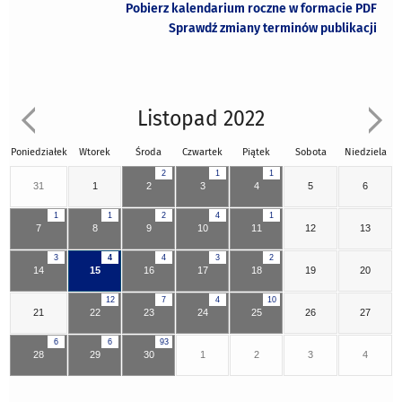
Pobierz kalendarium roczne w formacie PDF
Sprawdź zmiany terminów publikacji
Listopad 2022
Poniedziałek
Wtorek
Środa
Czwartek
Piątek
Sobota
Niedziela
2
1
1
31
1
2
3
4
5
6
1
1
2
4
1
7
8
9
10
11
12
13
3
4
4
3
2
14
15
16
17
18
19
20
12
7
4
10
21
22
23
24
25
26
27
6
6
93
28
29
30
1
2
3
4