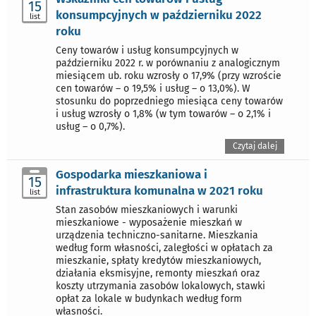
15
konsumpcyjnych w październiku 2022
list
roku
Ceny towarów i usług konsumpcyjnych w
październiku 2022 r. w porównaniu z analogicznym
miesiącem ub. roku wzrosły o 17,9% (przy wzroście
cen towarów – o 19,5% i usług – o 13,0%). W
stosunku do poprzedniego miesiąca ceny towarów
i usług wzrosły o 1,8% (w tym towarów – o 2,1% i
usług – o 0,7%).
Czytaj dalej
Gospodarka mieszkaniowa i
15
infrastruktura komunalna w 2021 roku
list
Stan zasobów mieszkaniowych i warunki
mieszkaniowe - wyposażenie mieszkań w
urządzenia techniczno-sanitarne. Mieszkania
według form własności, zaległości w opłatach za
mieszkanie, spłaty kredytów mieszkaniowych,
działania eksmisyjne, remonty mieszkań oraz
koszty utrzymania zasobów lokalowych, stawki
opłat za lokale w budynkach według form
własności.