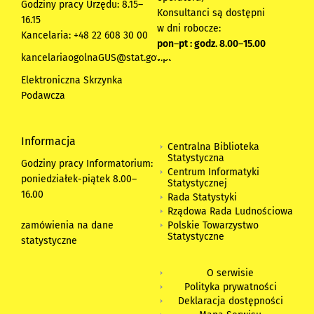
Godziny pracy Urzędu: 8.15–
Konsultanci są dostępni
16.15
w dni robocze:
Kancelaria: +48 22 608 30 00
pon
–
pt : godz. 8.00
–
15.00
kancelariaogolnaGUS@stat.gov.pl
Elektroniczna Skrzynka
Podawcza
Informacja
Centralna Biblioteka
Statystyczna
Godziny pracy Informatorium:
Centrum Informatyki
poniedziałek-piątek 8.00
–
Statystycznej
16.00
Rada Statystyki
Rządowa Rada Ludnościowa
zamówienia na dane
Polskie Towarzystwo
Statystyczne
statystyczne
O serwisie
Polityka prywatności
Deklaracja dostępności