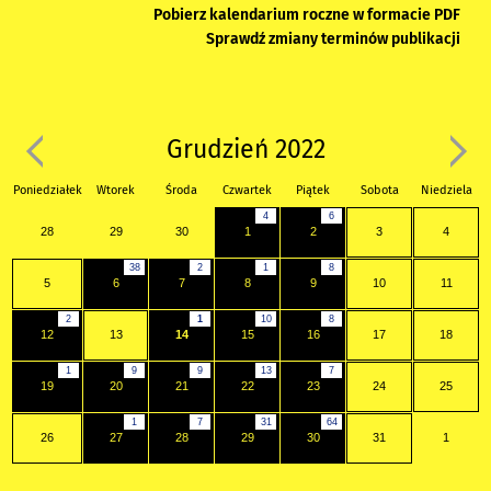
Pobierz kalendarium roczne w formacie PDF
Sprawdź zmiany terminów publikacji
Grudzień 2022
Poniedziałek
Wtorek
Środa
Czwartek
Piątek
Sobota
Niedziela
4
6
28
29
30
1
2
3
4
38
2
1
8
5
6
7
8
9
10
11
2
1
10
8
12
13
14
15
16
17
18
1
9
9
13
7
19
20
21
22
23
24
25
1
7
31
64
26
27
28
29
30
31
1