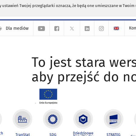
any ustawień Twojej przeglądarki oznacza, że będą one umieszczane w Twoi
Kon
Dla mediów
To jest stara wers
aby przejść do n
ch
Dziedzinowe
TranStat
SDG
STRATEG