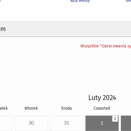
h
Bazy Wiedzy
Geo
um
Wszystkie "Opracowania sy
Luty 2024
ałek
Wtorek
Środa
Czwartek
1
30
31
1