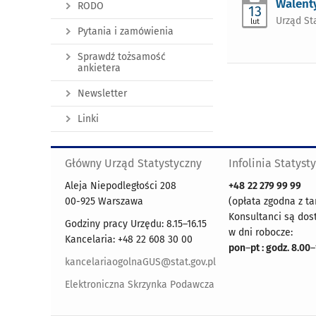
Walent
RODO
13
Urząd St
lut
Pytania i zamówienia
Sprawdź tożsamość
ankietera
Newsletter
Linki
Główny Urząd Statystyczny
Infolinia Statyst
Aleja Niepodległości 208
+48
22 279 99 99
00-925 Warszawa
(opłata zgodna z ta
Konsultanci są dos
Godziny pracy Urzędu: 8.15–16.15
w dni robocze:
Kancelaria: +48 22 608 30 00
pon
–
pt : godz. 8.00
–
kancelariaogolnaGUS@stat.gov.pl
Elektroniczna Skrzynka Podawcza