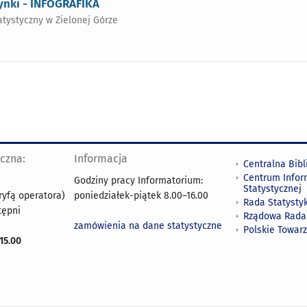
ynki - INFOGRAFIKA
atystyczny w Zielonej Górze
yczna:
Informacja
Centralna Bibl
Centrum Infor
Godziny pracy Informatorium:
Statystycznej
ryfą operatora)
poniedziałek-piątek 8.00
–
16.00
Rada Statystyk
tępni
Rządowa Rada
zamówienia na dane statystyczne
Polskie Towar
15.00