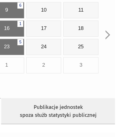
6
9
10
11
1
16
17
18
5
23
24
25
1
2
3
Publikacje jednostek
spoza służb statystyki publicznej