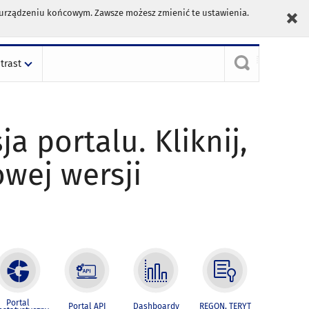
m urządzeniu końcowym. Zawsze możesz zmienić te ustawienia.
trast
ja portalu. Kliknij,
owej wersji
Portal
Portal API
Dashboardy
REGON, TERYT