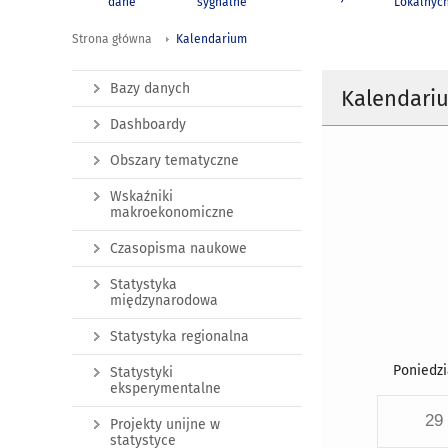
dane
sygnalne
Lokalnyc
Strona główna
Kalendarium
Bazy danych
Kalendari
Dashboardy
Obszary tematyczne
Wskaźniki
makroekonomiczne
Czasopisma naukowe
Statystyka
międzynarodowa
Statystyka regionalna
Poniedzi
Statystyki
eksperymentalne
29
Projekty unijne w
statystyce