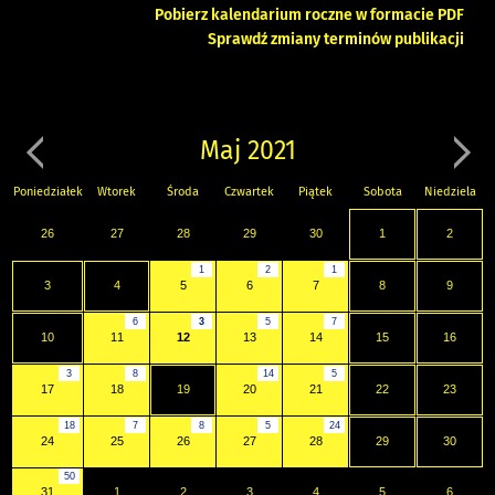
Pobierz kalendarium roczne w formacie PDF
Sprawdź zmiany terminów publikacji
Maj 2021
Poniedziałek
Wtorek
Środa
Czwartek
Piątek
Sobota
Niedziela
26
27
28
29
30
1
2
1
2
1
3
4
5
6
7
8
9
6
3
5
7
10
11
12
13
14
15
16
3
8
14
5
17
18
19
20
21
22
23
18
7
8
5
24
24
25
26
27
28
29
30
50
31
1
2
3
4
5
6