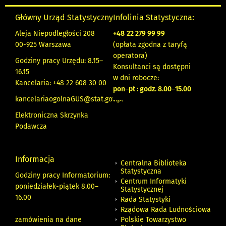
Główny Urząd Statystyczny
Infolinia Statystyczna:
Aleja Niepodległości 208
+48
22 279 99 99
00-925 Warszawa
(opłata zgodna z taryfą
operatora)
Godziny pracy Urzędu: 8.15–
Konsultanci są dostępni
16.15
w dni robocze:
Kancelaria: +48 22 608 30 00
pon
–
pt : godz. 8.00
–
15.00
kancelariaogolnaGUS@stat.gov.pl
Elektroniczna Skrzynka
Podawcza
Informacja
Centralna Biblioteka
Statystyczna
Godziny pracy Informatorium:
Centrum Informatyki
poniedziałek-piątek 8.00
–
Statystycznej
16.00
Rada Statystyki
Rządowa Rada Ludnościowa
zamówienia na dane
Polskie Towarzystwo