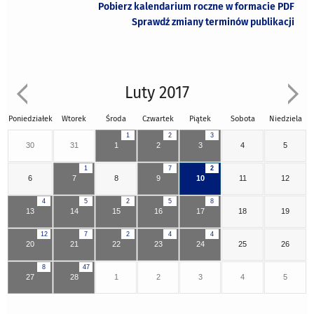
Pobierz kalendarium roczne w formacie PDF
Sprawdź zmiany terminów publikacji
Luty 2017
Poniedziałek
Wtorek
Środa
Czwartek
Piątek
Sobota
Niedziela
1
2
3
30
31
1
2
3
4
5
1
7
2
6
7
8
9
10
11
12
4
5
2
5
8
13
14
15
16
17
18
19
12
7
2
4
4
20
21
22
23
24
25
26
8
47
27
28
1
2
3
4
5