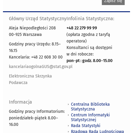
Główny Urząd Statystyczny
Infolinia Statystyczna:
Aleja Niepodległości 208
+48
22 279 99 99
00-925 Warszawa
(opłata zgodna z taryfą
operatora)
Godziny pracy Urzędu: 8.15–
Konsultanci są dostępni
16.15
w dni robocze:
Kancelaria: +48 22 608 30 00
pon
–
pt : godz. 8.00
–
15.00
kancelariaogolnaGUS@stat.gov.pl
Elektroniczna Skrzynka
Podawcza
Informacja
Centralna Biblioteka
Statystyczna
Godziny pracy Informatorium:
Centrum Informatyki
poniedziałek-piątek 8.00
–
Statystycznej
16.00
Rada Statystyki
Rządowa Rada Ludnościowa