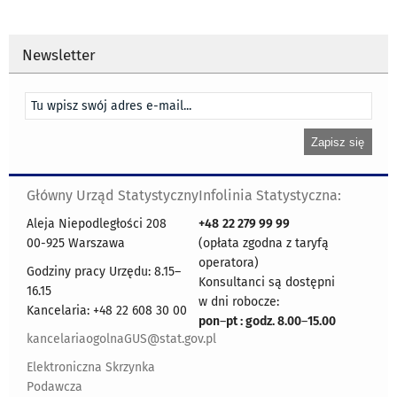
Newsletter
Główny Urząd Statystyczny
Infolinia Statystyczna:
Aleja Niepodległości 208
+48
22 279 99 99
00-925 Warszawa
(opłata zgodna z taryfą
operatora)
Godziny pracy Urzędu: 8.15–
Konsultanci są dostępni
16.15
w dni robocze:
Kancelaria: +48 22 608 30 00
pon
–
pt : godz. 8.00
–
15.00
kancelariaogolnaGUS@stat.gov.pl
Elektroniczna Skrzynka
Podawcza