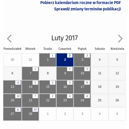
Pobierz kalendarium roczne w formacie PDF
Sprawdź zmiany terminów publikacji
Luty 2017
Poniedziałek
Wtorek
Środa
Czwartek
Piątek
Sobota
Niedziela
1
2
3
30
31
1
2
3
4
5
1
7
2
6
7
8
9
10
11
12
4
5
2
5
8
13
14
15
16
17
18
19
12
7
2
4
4
20
21
22
23
24
25
26
8
47
27
28
1
2
3
4
5