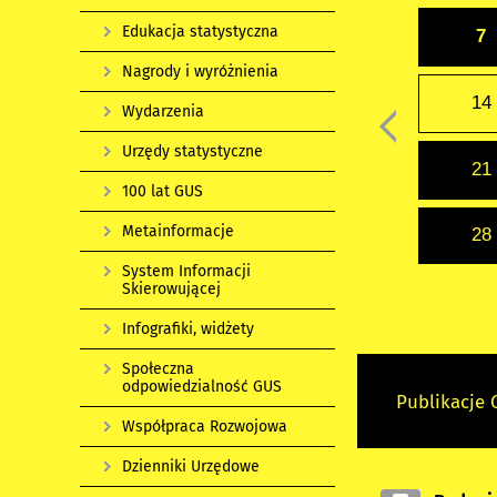
Edukacja statystyczna
7
Nagrody i wyróżnienia
14
Wydarzenia
Urzędy statystyczne
21
100 lat GUS
Metainformacje
28
System Informacji
Skierowującej
Infografiki, widżety
Społeczna
odpowiedzialność GUS
Publikacje
Współpraca Rozwojowa
Dzienniki Urzędowe