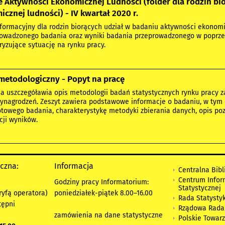
 Aktywności Ekonomicznej Ludności (folder dla rodzin bi
cznej ludności) - IV kwartał 2020 r.
nformacyjny dla rodzin biorących udział w badaniu aktywności ekonom
owadzonego badania oraz wyniki badania przeprowadzonego w poprzed
ryzujące sytuację na rynku pracy.
metodologiczny - Popyt na pracę
ja uszczegóławia opis metodologii badań statystycznych rynku pracy 
wynagrodzeń. Zeszyt zawiera podstawowe informacje o badaniu, w tym 
towego badania, charakterystykę metodyki zbierania danych, opis po
cji wyników.
yczna:
Informacja
Centralna Bibl
Centrum Infor
Godziny pracy Informatorium:
Statystycznej
ryfą operatora)
poniedziałek-piątek 8.00
–
16.00
Rada Statystyk
tępni
Rządowa Rada
zamówienia na dane statystyczne
Polskie Towar