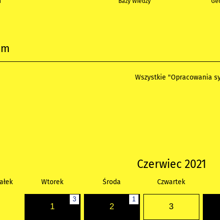
h
Bazy Wiedzy
Geo
um
Wszystkie "Opracowania sy
Czerwiec 2021
ałek
Wtorek
Środa
Czwartek
3
1
1
2
3