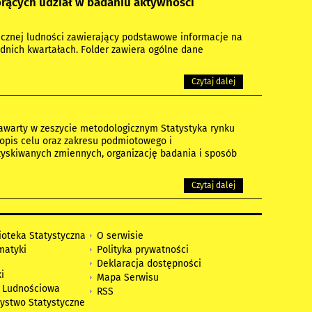
orących udział w badaniu aktywności
icznej ludności zawierający podstawowe informacje na
nich kwartałach. Folder zawiera ogólne dane
Czytaj dalej
zawarty w zeszycie metodologicznym Statystyka rynku
opis celu oraz zakresu podmiotowego i
zyskiwanych zmiennych, organizację badania i sposób
Czytaj dalej
ioteka Statystyczna
O serwisie
matyki
Polityka prywatności
Deklaracja dostępności
i
Mapa Serwisu
 Ludnościowa
RSS
zystwo Statystyczne