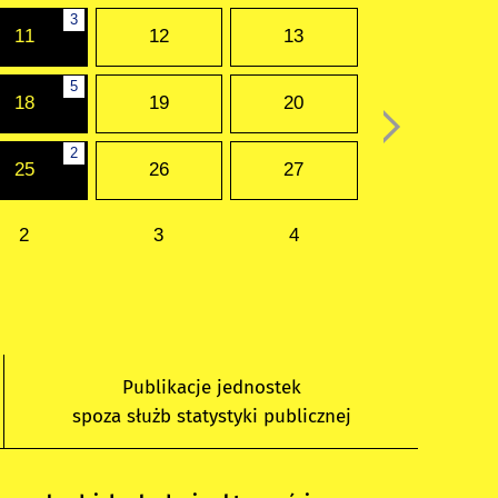
3
11
12
13
5
18
19
20
2
25
26
27
2
3
4
Publikacje jednostek
spoza służb statystyki publicznej