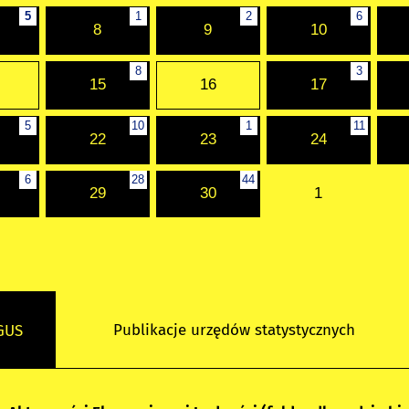
5
1
2
6
8
9
10
8
3
15
16
17
5
10
1
11
22
23
24
6
28
44
29
30
1
Publikacje urzędów statystycznych
 GUS