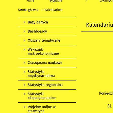
dane
sygnalne
Lokalnyc
Strona główna
Kalendarium
Bazy danych
Kalendari
Dashboardy
Obszary tematyczne
Wskaźniki
makroekonomiczne
Czasopisma naukowe
Statystyka
międzynarodowa
Statystyka regionalna
Poniedzi
Statystyki
eksperymentalne
31
Projekty unijne w
statystyce