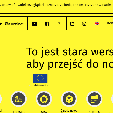
any ustawień Twojej przeglądarki oznacza, że będą one umieszczane w Twoi
Kon
Dla mediów
To jest stara wers
aby przejść do n
ch
Dziedzinowe
TranStat
SDG
STRATEG