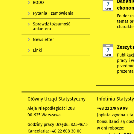
Badanie
RODO
7
ekonomi
czer
Pytania i zamówienia
Folder i
temat pr
Sprawdź tożsamość
charakte
ankietera
Newsletter
Zeszyt 
7
Linki
czer
Publikac
pracy i 
przedmio
prezenta
Główny Urząd Statystyczny
Infolinia Statyst
Aleja Niepodległości 208
+48
22 279 99 99
00-925 Warszawa
(opłata zgodna z ta
Konsultanci są dos
Godziny pracy Urzędu: 8.15–16.15
w dni robocze:
Kancelaria: +48 22 608 30 00