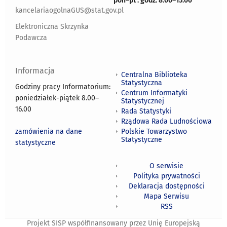
pon
–
pt : godz. 8.00
–
15.00
kancelariaogolnaGUS@stat.gov.pl
Elektroniczna Skrzynka
Podawcza
Informacja
Centralna Biblioteka
Statystyczna
Godziny pracy Informatorium:
Centrum Informatyki
poniedziałek-piątek 8.00
–
Statystycznej
16.00
Rada Statystyki
Rządowa Rada Ludnościowa
zamówienia na dane
Polskie Towarzystwo
Statystyczne
statystyczne
O serwisie
Polityka prywatności
Deklaracja dostępności
Mapa Serwisu
RSS
Projekt SISP współfinansowany przez Unię Europejską