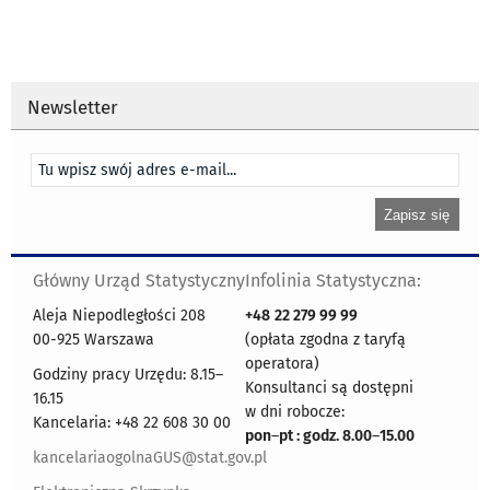
Newsletter
Główny Urząd Statystyczny
Infolinia Statystyczna:
Aleja Niepodległości 208
+48
22 279 99 99
00-925 Warszawa
(opłata zgodna z taryfą
operatora)
Godziny pracy Urzędu: 8.15–
Konsultanci są dostępni
16.15
w dni robocze:
Kancelaria: +48 22 608 30 00
pon
–
pt : godz. 8.00
–
15.00
kancelariaogolnaGUS@stat.gov.pl