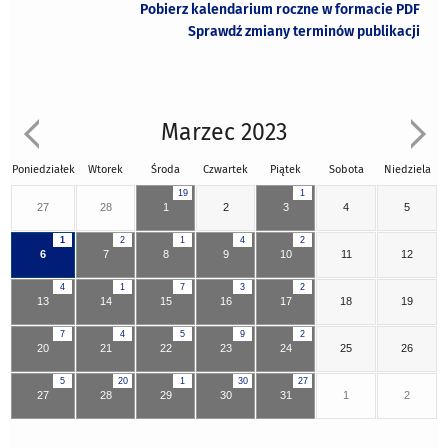
Pobierz kalendarium roczne w formacie PDF
Sprawdź zmiany terminów publikacji
Marzec 2023
Poniedziałek
Wtorek
Środa
Czwartek
Piątek
Sobota
Niedziela
19
1
27
28
1
2
3
4
5
1
2
1
4
2
6
7
8
9
10
11
12
4
1
7
3
2
13
14
15
16
17
18
19
7
4
5
9
2
20
21
22
23
24
25
26
5
20
1
30
27
27
28
29
30
31
1
2