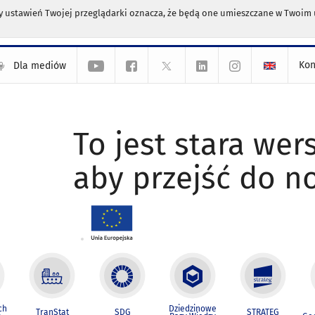
any ustawień Twojej przeglądarki oznacza, że będą one umieszczane w Twoi
Kon
Dla mediów
To jest stara wers
aby przejść do n
ch
Dziedzinowe
TranStat
SDG
STRATEG