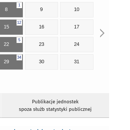
1
8
9
10
12
15
16
17
5
22
23
24
34
29
30
31
Publikacje jednostek
spoza służb statystyki publicznej