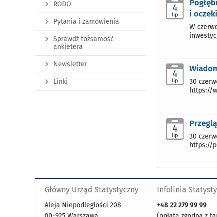
Pogłęb
RODO
4
i oczek
lip
Pytania i zamówienia
W czerwc
inwestycj
Sprawdź tożsamość
ankietera
Newsletter
Wiadomo
4
lip
30 czerw
Linki
https://w
Przeglą
4
lip
30 czerw
https://p
Główny Urząd Statystyczny
Infolinia Statyst
Aleja Niepodległości 208
+48
22 279 99 99
00-925 Warszawa
(opłata zgodna z ta