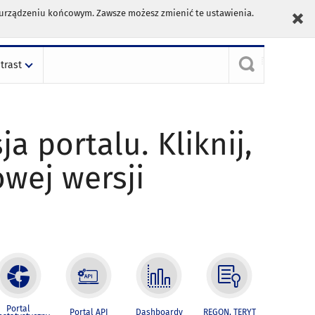
m urządzeniu końcowym. Zawsze możesz zmienić te ustawienia.
trast
ja portalu. Kliknij,
owej wersji
Portal
Portal API
Dashboardy
REGON, TERYT