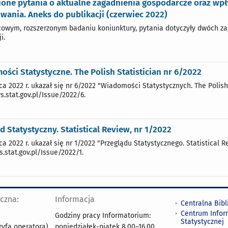
ione pytania o aktualne zagadnienia gospodarcze oraz wpł
iwania. Aneks do publikacji (czerwiec 2022)
owym, rozszerzonym badaniu koniunktury, pytania dotyczyły dwóch za
i.
ści Statystyczne. The Polish Statistician nr 6/2022
ca 2022 r. ukazał się nr 6/2022 "Wiadomości Statystycznych. The Polish
s.stat.gov.pl/Issue/2022/6.
d Statystyczny. Statistical Review, nr 1/2022
ca 2022 r. ukazał się nr 1/2022 "Przeglądu Statystycznego. Statistical 
s.stat.gov.pl/Issue/2022/1.
yczna:
Informacja
Centralna Bibl
Centrum Infor
Godziny pracy Informatorium:
Statystycznej
ryfą operatora)
poniedziałek-piątek 8.00
–
16.00