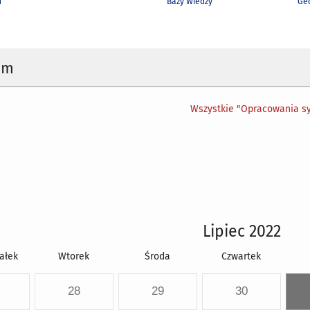
h
Bazy Wiedzy
Geo
um
Wszystkie "Opracowania sy
Lipiec 2022
ałek
Wtorek
Środa
Czwartek
28
29
30