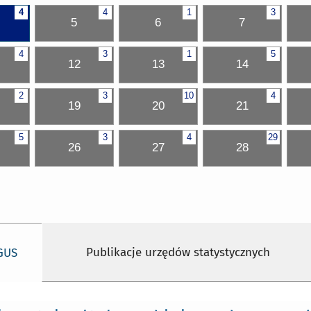
4
4
1
3
5
6
7
4
3
1
5
12
13
14
2
3
10
4
19
20
21
5
3
4
29
26
27
28
Publikacje urzędów statystycznych
 GUS