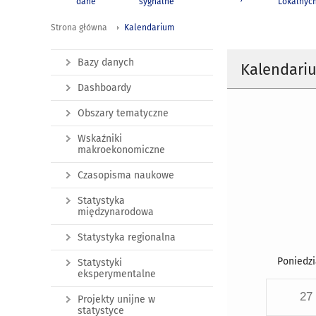
dane
sygnalne
Lokalnyc
Strona główna
Kalendarium
Bazy danych
Kalendari
Dashboardy
Obszary tematyczne
Wskaźniki
makroekonomiczne
Czasopisma naukowe
Statystyka
międzynarodowa
Statystyka regionalna
Poniedzi
Statystyki
eksperymentalne
27
Projekty unijne w
statystyce