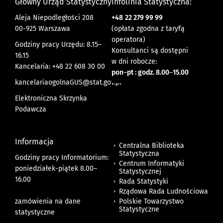
Główny Urząd Statystyczny
Infolinia Statystyczna:
Aleja Niepodległości 208
+48
22 279 99 99
00-925 Warszawa
(opłata zgodna z taryfą
operatora)
Godziny pracy Urzędu: 8.15–
Konsultanci są dostępni
16.15
w dni robocze:
Kancelaria: +48 22 608 30 00
pon
–
pt : godz. 8.00
–
15.00
kancelariaogolnaGUS@stat.gov.pl
Elektroniczna Skrzynka
Podawcza
Informacja
Centralna Biblioteka
Statystyczna
Godziny pracy Informatorium:
Centrum Informatyki
poniedziałek-piątek 8.00
–
Statystycznej
16.00
Rada Statystyki
Rządowa Rada Ludnościowa
zamówienia na dane
Polskie Towarzystwo
Statystyczne
statystyczne