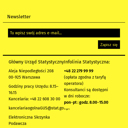
Newsletter
Główny Urząd Statystyczny
Infolinia Statystyczna:
Aleja Niepodległości 208
+48
22 279 99 99
00-925 Warszawa
(opłata zgodna z taryfą
operatora)
Godziny pracy Urzędu: 8.15–
Konsultanci są dostępni
16.15
w dni robocze:
Kancelaria: +48 22 608 30 00
pon
–
pt : godz. 8.00
–
15.00
kancelariaogolnaGUS@stat.gov.pl
Elektroniczna Skrzynka
Podawcza