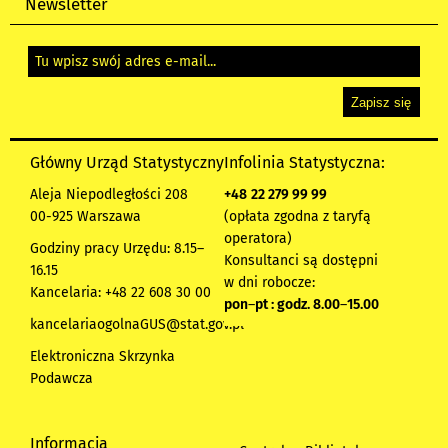
Newsletter
Główny Urząd Statystyczny
Infolinia Statystyczna:
Aleja Niepodległości 208
+48
22 279 99 99
00-925 Warszawa
(opłata zgodna z taryfą
operatora)
Godziny pracy Urzędu: 8.15–
Konsultanci są dostępni
16.15
w dni robocze:
Kancelaria: +48 22 608 30 00
pon
–
pt : godz. 8.00
–
15.00
kancelariaogolnaGUS@stat.gov.pl
Elektroniczna Skrzynka
Podawcza
Informacja