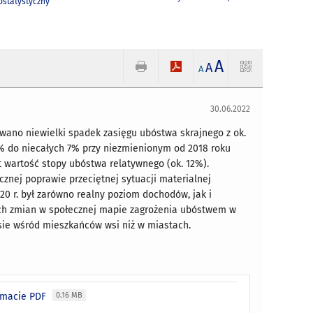
statystyczny
A
A
A
30.06.2022
ano niewielki spadek zasięgu ubóstwa skrajnego z ok.
9% do niecałych 7% przy niezmienionym od 2018 roku
t wartość stopy ubóstwa relatywnego (ok. 12%).
znej poprawie przeciętnej sytuacji materialnej
 r. był zarówno realny poziom dochodów, jak i
ch zmian w społecznej mapie zagrożenia ubóstwem w
ie wśród mieszkańców wsi niż w miastach.
ormacie PDF
0.16 MB