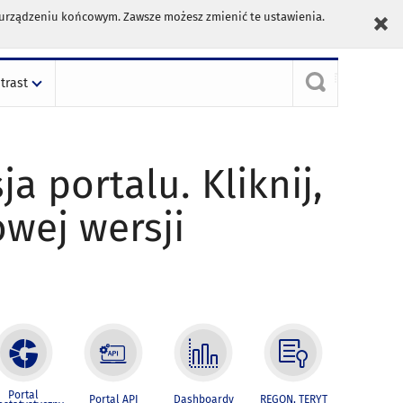
m urządzeniu końcowym. Zawsze możesz zmienić te ustawienia.
trast
ja portalu. Kliknij,
owej wersji
Portal
Portal API
Dashboardy
REGON, TERYT