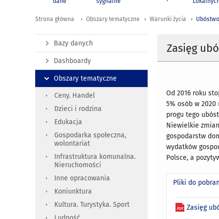
dane
sygnalne
Lokalnyc
Strona główna
Obszary tematyczne
Warunki życia
Ubóstwo
Bazy danych
Zasięg ub
Dashboardy
Obszary tematyczne
Od 2016 roku st
Ceny. Handel
5% osób w 2020 r
Dzieci i rodzina
progu tego ubóst
Edukacja
Niewielkie zmian
Gospodarka społeczna,
gospodarstw dom
wolontariat
wydatków gospod
Infrastruktura komunalna.
Polsce, a pozyt
Nieruchomości
Inne opracowania
Pliki do pobra
Koniunktura
Kultura. Turystyka. Sport
Zasięg ub
Ludność