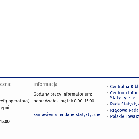
yczna:
Informacja
Centralna Bibl
Centrum Infor
Godziny pracy Informatorium:
Statystycznej
ryfą operatora)
poniedziałek-piątek 8.00
–
16.00
Rada Statystyk
tępni
Rządowa Rada
zamówienia na dane statystyczne
Polskie Towar
15.00