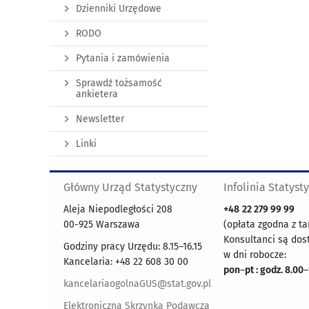
Dzienniki Urzędowe
RODO
Pytania i zamówienia
Sprawdź tożsamość
ankietera
Newsletter
Linki
Główny Urząd Statystyczny
Infolinia Statyst
Aleja Niepodległości 208
+48
22 279 99 99
00-925 Warszawa
(opłata zgodna z ta
Konsultanci są dos
Godziny pracy Urzędu: 8.15–16.15
w dni robocze:
Kancelaria: +48 22 608 30 00
pon
–
pt : godz. 8.00
–
kancelariaogolnaGUS@stat.gov.pl
Elektroniczna Skrzynka Podawcza