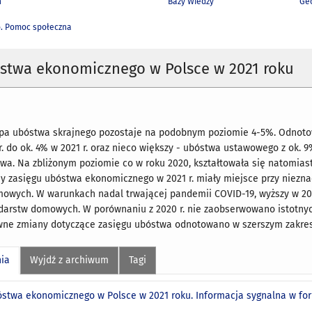
h
Bazy Wiedzy
Geo
. Pomoc społeczna
óstwa ekonomicznego w Polsce w 2021 roku
opa ubóstwa skrajnego pozostaje na podobnym poziomie 4-5%. Odnotow
. do ok. 4% w 2021 r. oraz nieco większy - ubóstwa ustawowego z ok. 
wa. Na zbliżonym poziomie co w roku 2020, kształtowała się natomias
y zasięgu ubóstwa ekonomicznego w 2021 r. miały miejsce przy nieznac
owych. W warunkach nadal trwającej pandemii COVID-19, wyższy w 2020
arstw domowych. W porównaniu z 2020 r. nie zaobserwowano istotny
ywne zmiany dotyczące zasięgu ubóstwa odnotowano w szerszym zakres
nia
Wyjdź z archiwum
Tagi
óstwa ekonomicznego w Polsce w 2021 roku. Informacja sygnalna w f