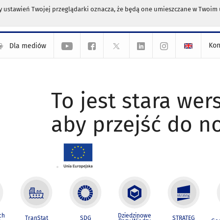
any ustawień Twojej przeglądarki oznacza, że będą one umieszczane w Twoi
Kon
Dla mediów
To jest stara wers
aby przejść do n
ch
Dziedzinowe
TranStat
SDG
STRATEG