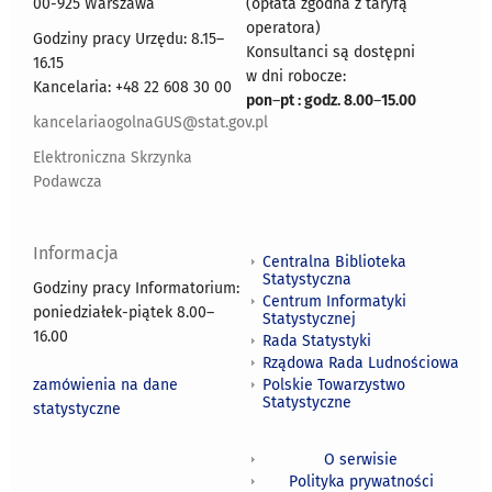
00-925 Warszawa
(opłata zgodna z taryfą
operatora)
Godziny pracy Urzędu: 8.15–
Konsultanci są dostępni
16.15
w dni robocze:
Kancelaria: +48 22 608 30 00
pon
–
pt : godz. 8.00
–
15.00
kancelariaogolnaGUS@stat.gov.pl
Elektroniczna Skrzynka
Podawcza
Informacja
Centralna Biblioteka
Statystyczna
Godziny pracy Informatorium:
Centrum Informatyki
poniedziałek-piątek 8.00
–
Statystycznej
16.00
Rada Statystyki
Rządowa Rada Ludnościowa
zamówienia na dane
Polskie Towarzystwo
Statystyczne
statystyczne
O serwisie
Polityka prywatności